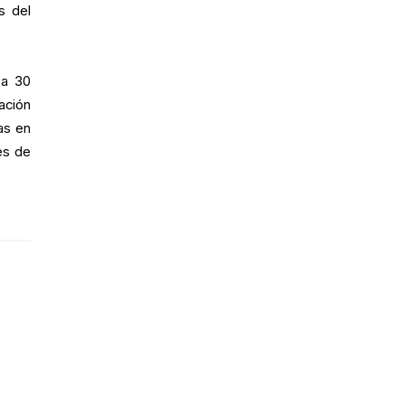
s del
 a 30
ación
as en
es de