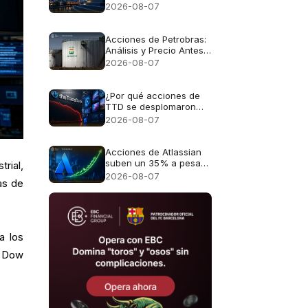
expectativas de
2026-08-07
ganancias para las
acciones alemanas
Acciones de Petrobras:
Análisis y Precio Antes
del Reporte Financiero
2026-08-07
¿Por qué acciones de
TTD se desplomaron
casi un 30%?
2026-08-07
Acciones de Atlassian
suben un 35% a pesar
trial,
de unas perspectivas
2026-08-07
as de
de crecimiento del 13%
a los
l Dow