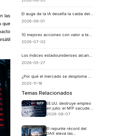
2026-06-05
El auge de la IA desafía la caída del trading minorista: ¿Qué impulsa la bolsa de valores hoy?
n las
2026-06-01
a que
pacto
10 mejores acciones con valor a tener en cuenta en 2026
sátil
2026-07-02
Los índices estadounidenses alcanzan máximos históricos: Wall Street bate récords
2026-05-27
¿Por qué el mercado se desploma hoy? Factores y desencadenantes clave
2025-11-18
Temas Relacionados
EE.UU. destruye empleo
en julio: el NFP sacude
al dólar y dispara al oro
2026-08-07
El repunte récord del
DAX eleva las