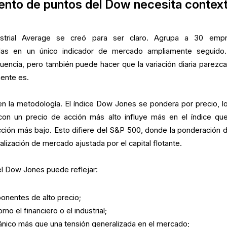
ento de puntos del Dow necesita contex
strial Average se creó para ser claro. Agrupa a 30 emp
das en un único indicador de mercado ampliamente seguido
fluencia, pero también puede hacer que la variación diaria parezc
mente es.
 en la metodología. El índice Dow Jones se pondera por precio, l
con un precio de acción más alto influye más en el índice qu
ción más bajo. Esto difiere del S&P 500, donde la ponderación d
lización de mercado ajustada por el capital flotante.
l Dow Jones puede reflejar:
onentes de alto precio;
mo el financiero o el industrial;
ánico más que una tensión generalizada en el mercado;