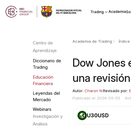
Academia
Trading
So
Academia de Trading
Índice
Centro de
Aprendizaje
Dow Jones e
Diccionario de
Trading
una revisió
Educación
Financiera
Autor:
Charon N.
Revisado por:
E
Leyendas del
Publicado el: 2026-05-05
Act
Mercado
Webinars
U30USD
Investigación y
Análisis