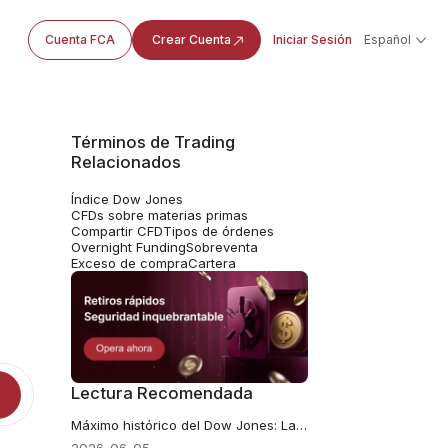
Cuenta FCA
Crear Cuenta
Iniciar Sesión
Español
Términos de Trading
Relacionados
Índice Dow Jones
CFDs sobre materias primas
Compartir CFD
Tipos de órdenes
Overnight Funding
Sobreventa
Exceso de compra
Cartera
Lectura Recomendada
Máximo histórico del Dow Jones: La rotación defensiva detrás de 51,562