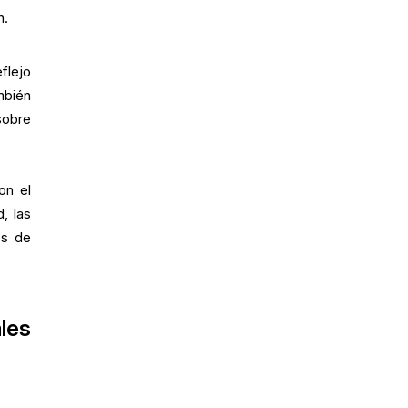
n.
flejo
mbién
sobre
on el
, las
es de
les