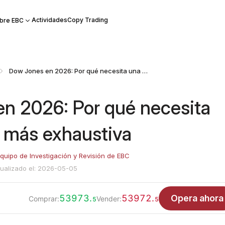
Actividades
Copy Trading
bre EBC
Dow Jones en 2026: Por qué necesita una revisión más exhaustiva
n 2026: Por qué necesita
n más exhaustiva
quipo de Investigación y Revisión de EBC
ualizado el: 2026-05-05
53973.
53972.
Opera ahora
Comprar:
Vender:
5
5