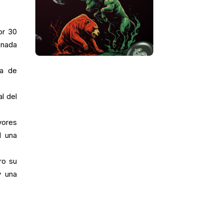
or 30
onada
ra de
l del
yores
l una
ro su
y una