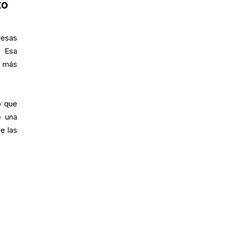
to
resas
. Esa
a más
o que
e una
e las