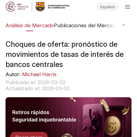
Español
ico
Análisis de Mercado
Publicaciones del Mercado
Softwar
Choques de oferta: pronóstico de
movimientos de tasas de interés de
bancos centrales
Autor:
Michael Harris
Publicado el: 2026-03-02
Actualizado el: 2026-03-02