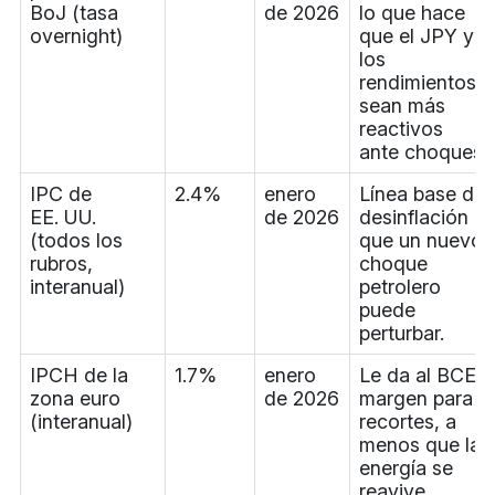
BoJ (tasa
de 2026
lo que hace
overnight)
que el JPY y
los
rendimientos
sean más
reactivos
ante choques.
IPC de
2.4%
enero
Línea base de
EE. UU.
de 2026
desinflación
(todos los
que un nuevo
rubros,
choque
interanual)
petrolero
puede
perturbar.
IPCH de la
1.7%
enero
Le da al BCE
zona euro
de 2026
margen para
(interanual)
recortes, a
menos que la
energía se
reavive.