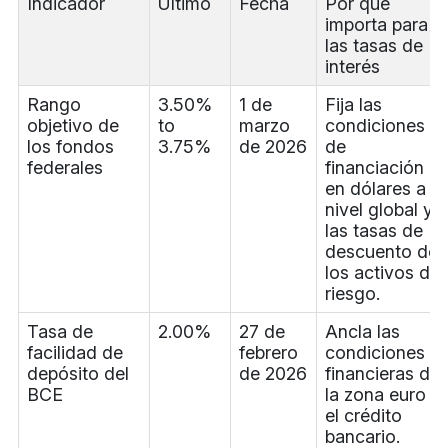
Indicador
Último
Fecha
Por qué
importa para
las tasas de
interés
Rango
3.50%
1 de
Fija las
objetivo de
to
marzo
condiciones
los fondos
3.75%
de 2026
de
federales
financiación
en dólares a
nivel global y
las tasas de
descuento de
los activos de
riesgo.
Tasa de
2.00%
27 de
Ancla las
facilidad de
febrero
condiciones
depósito del
de 2026
financieras de
BCE
la zona euro y
el crédito
bancario.