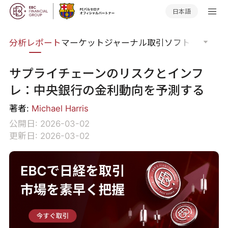
日本語
分析
分析レポート
マーケットジャーナル
取引ソフトウェア
オ
サプライチェーンのリスクとインフ
レ：中央銀行の金利動向を予測する
著者:
Michael Harris
公開日: 2026-03-02
更新日: 2026-03-02