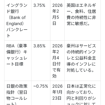
イングラン
3.75%
2026
英国はエネルギ
年2
ド銀行
ー、食料、住居
月5
（Bank of
費の持続性に非
日
England）
常に敏感だ。
バンクレー
ト
RBA（豪準
3.85%
2026
豪州はサービス
年2
備銀行）キ
の持続的インフ
月4
ャッシュレ
レと公益料金主
日付
ート目標
導のインフレに
で有
対処している。
効
日銀の政策
~0.75%
2026
日本は正常化に
年1月
指針（翌日
向かっており、
23日
物コールレ
円と利回りがシ
ート）
ョックに対して