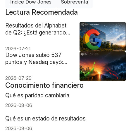
Índice Dow Jones
Sobreventa
Lectura Recomendada
Resultados del Alphabet
de Q2: ¿Está generando
beneficios el desarrollo
de la IA?
2026-07-21
Dow Jones subió 537
puntos y Nasdaq cayó:
seis acciones explican la
división.
2026-07-29
Conocimiento financiero
Qué es paridad cambiaria
2026-08-06
Qué es un estado de resultados
2026-08-06