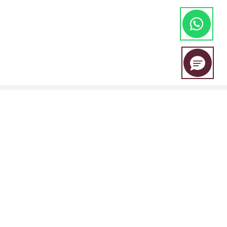
EBC Financial Group es una marca compartida por un grupo de
entidades que incluye:
EBC Financial Group (SVG) LLC está autorizada por la Autoridad de
Servicios Financieros de San Vicente y las Granadinas (SVGFSA), y el
número de registro de la empresa es 353 LLC 2020, con domicilio