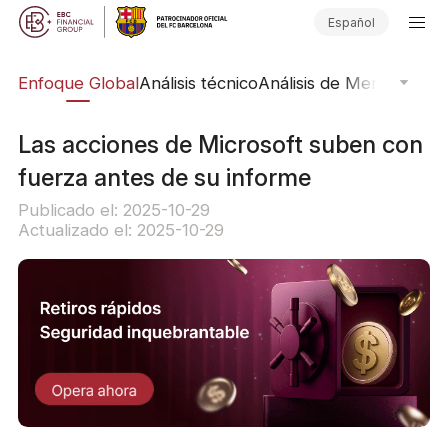
Español
rs
Enfoque Global
Análisis técnico
Análisis de Mercado
Pub
Las acciones de Microsoft suben con
fuerza antes de su informe
Publicado el: 2025-10-29
Actualizado el: 2025-10-29