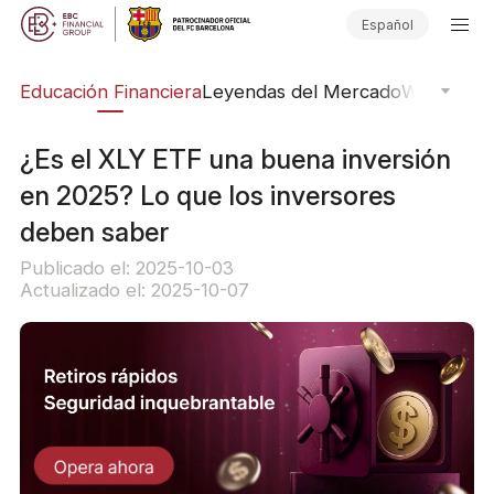
Español
ing
Educación Financiera
Leyendas del Mercado
Webinars
E
¿Es el XLY ETF una buena inversión
en 2025? Lo que los inversores
deben saber
Publicado el: 2025-10-03
Actualizado el: 2025-10-07