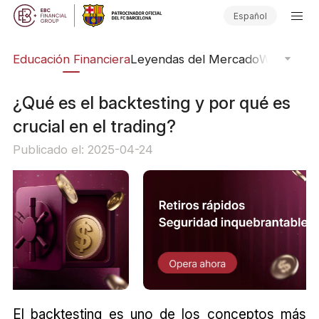
Español
ing
Educación Financiera
Leyendas del Mercado
Webinars
E
¿Qué es el backtesting y por qué es
crucial en el trading?
Publicado el: 2025-04-24
El backtesting es uno de los conceptos más