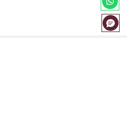
EBC Financial Group es una marca compartida por un grupo de
entidades que incluye:
EBC Financial Group (SVG) LLC está autorizada por la Autoridad de
Servicios Financieros de San Vicente y las Granadinas (SVGFSA), y el
número de registro de la empresa es 353 LLC 2020, con domicilio
social en Euro House, Richmond Hill Road, Kingstown, VC0100, San
Vicente y las Granadinas.