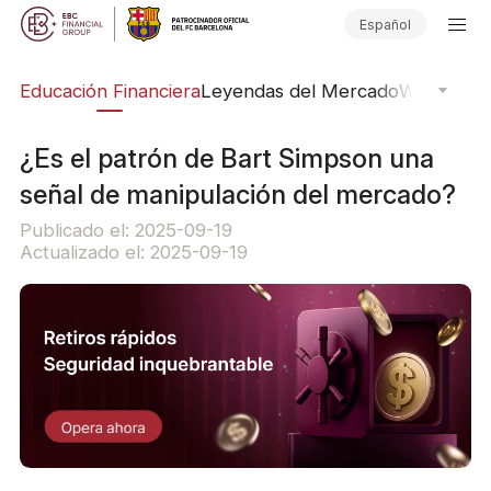
Español
ing
Educación Financiera
Leyendas del Mercado
Webinars
E
¿Es el patrón de Bart Simpson una
señal de manipulación del mercado?
Publicado el: 2025-09-19
Actualizado el: 2025-09-19