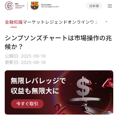
日本語
語集
金融知識
マーケットレジェンド
オンラインウェビナー
グ
シンプソンズチャートは市場操作の兆
候か？
公開日: 2025-09-19
更新日: 2025-09-19