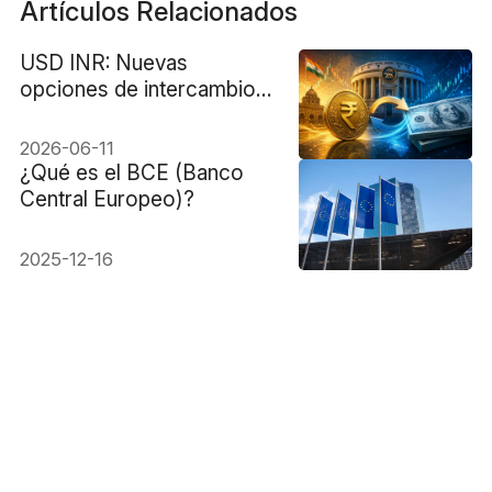
Artículos Relacionados
USD INR: Nuevas
opciones de intercambio
de dólares del RBI brindan
un salvavidas político a la
2026-06-11
rupia
¿Qué es el BCE (Banco
Central Europeo)?
2025-12-16