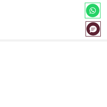
EBC Financial Group es una marca compartida por un grupo de
entidades que incluye:
EBC Financial Group (SVG) LLC está autorizada por la Autoridad de
Servicios Financieros de San Vicente y las Granadinas (SVGFSA), y el
número de registro de la empresa es 353 LLC 2020, con domicilio
social en Euro House, Richmond Hill Road, Kingstown, VC0100, San