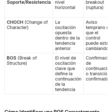
Soporte/Resistencia
nivel
breakout
horizontal
(ruptura)
CHOCH
(Change of
La
Aviso
Character)
oscilación
temprano de
opuesta
que el
dentro de la
control
tendencia
puede estar
anterior
cambiando
BOS
(Break of
El nivel de
Confirmació
Structure)
oscilación
de
clave que
continuació
define la
o transición
continuación
confirmada
de la
tendencia
Cómo Identificar una BOS Correctamente