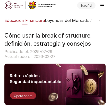
Español
ing
Educación Financiera
Leyendas del Mercado
Webinars
E
Cómo usar la break of structure:
definición, estrategia y consejos
Publicado el: 2025-07-29
Actualizado el: 2026-02-27