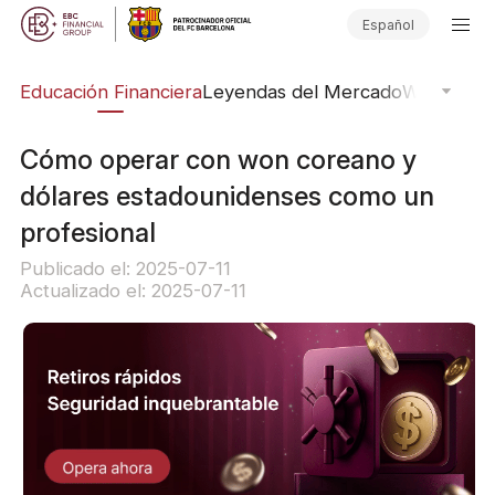
Español
ing
Educación Financiera
Leyendas del Mercado
Webinars
E
Cómo operar con won coreano y
dólares estadounidenses como un
profesional
Publicado el: 2025-07-11
Actualizado el: 2025-07-11