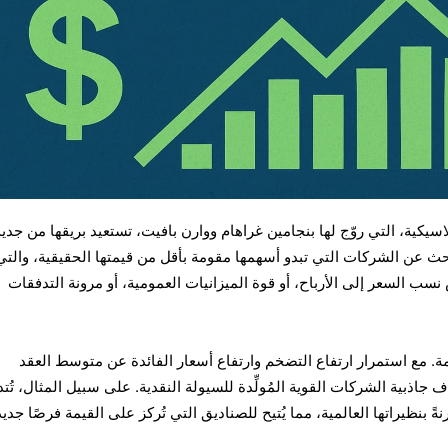
اسيكية، التي روّج لها بنجامين غراهام ووارن بافيت، تستعيد بريقها من جديد
بحث عن الشركات التي تبدو أسهمها مقومة بأقل من قيمتها الحقيقية، والتي
اض نسب السعر إلى الأرباح، أو قوة الميزانيات العمومية، أو مرونة التدفقات
مية القيمة. مع استمرار ارتفاع التضخم وارتفاع أسعار الفائدة عن متوسط العقد
جاذبية الشركات القوية المُولِّدة للسيولة النقدية. على سبيل المثال، تُتد
ً بنظيراتها العالمية، مما يُتيح للصناديق التي تُركز على القيمة فرصًا جدي