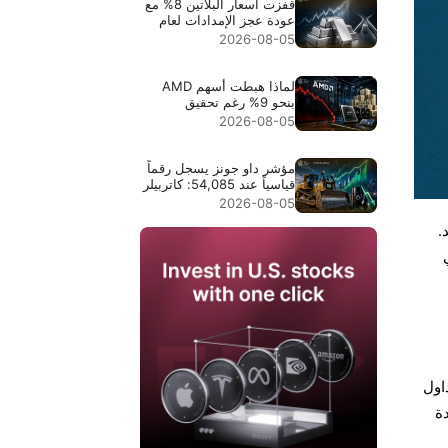
قفزت أسعار البلاتين 8% مع
عودة عجز الإمدادات لعام
2026 إلى دائرة الاهتمام
2026-08-05
لماذا هبطت أسهم AMD
بنحو 9% رغم تحقيق
إيرادات قياسية بقيمة
2026-08-05
$11.5B
مؤشر داو جونز يسجل رقماً
قياسياً عند 54,085: كاتربيلر
قادت الارتفاع في النقاط،
2026-08-05
وانخفاض أسعار النفط وسّع
.
موجة الصعود
اول
دة