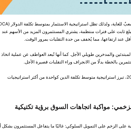
 مبلغ ثابت على فترات منتظمة، يشتري المستثمرون المزيد من الأسهم عند
قل عند ارتفاعها، مما يُخفف من حدة التقلبات بمرور الوقت.
تدئين والمدخرين طويلي الأجل. كما أنها تُبعد العواطف عن عملية اتخاذ
مرين بالخطة بدلًا من الانجراف وراء التقلبات قصيرة الأجل.
في البيئات المتقلبة مثل عام 2025، تبرز استراتيجية متوسط تكلفة الدين كواحدة من أكثر استراتيجيات
لزخمي: مواكبة اتجاهات السوق برؤية تكتيكية
ئمة على الزخم على التمويل السلوكي: غالبًا ما يتفاعل المستثمرون بشكل أ