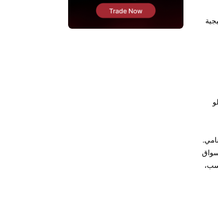
يجية
و
امي.
ان أسواق
حسب،