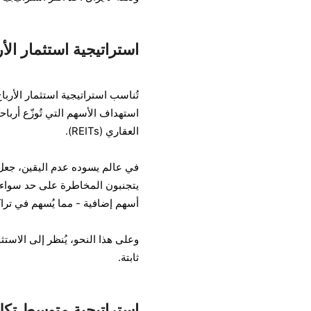
استراتيجية استثمار ال
تُناسب استراتيجية استثمار الأربا
استهداف الأسهم التي تُوزّع أرباحا
العقاري (REITs).
في عالم يسوده عدم اليقين، جعل ا
يتجنبون المخاطرة على حد سواء. ك
أسهم إضافية - مما يُسهم في تراك
وعلى هذا النحو، يُنظر إلى الاستثم
ثابتة.
استراتيجية متوسط تكلفة