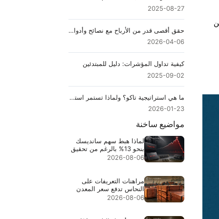
2025-08-27
ن
حقق أقصى قدر من الأرباح مع نصائح وأدوات التداول اليومي هذه
2026-04-06
كيفية تداول المؤشرات: دليل للمبتدئين
2025-09-02
ما هي استراتيجية تاكو؟ ولماذا تستمر استراتيجية "الشراء عند الانخفاض" في تحقيق النجاح؟
2026-01-23
مواضيع ساخنة
لماذا هبط سهم سانديسك
بنحو 13% بالرغم من تحقيق
إيرادات قياسية بقيمة
2026-08-06
$8.97B
مراهنات التعريفات على
النحاس تدفع سعر المعدن
إلى مستوى قياسي $6.703
2026-08-06