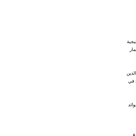
يجية
مار
لذين
 في
وائد
ة