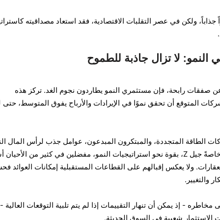
 جذاباً، ولكن في عصر التقلبات الاقتصادية، فقد استعاد مصداقيته كاسترات
ي النمو: لا تزال جاذبة للطموح
عن صفقات رابحة، فإن مستثمري النمو يطاردون نجوم الغد. تركز هذه
شركات المتوقع أن تحقق نموًا في الإيرادات والأرباح يفوق المتوسط، حتى ل
كات الطاقة المتجددة، والمبتكرون المبدعون، عوامل جذب لرأس المال الن
وقد اتجه المستثمرون الشباب، وخاصةً جيل Z، بقوة نحو استراتيجيات النمو، مفضلين في كثير من الأحي
لعقارات. ولا يعكس إقبالهم على القطاعات المستقبلية إمكانات العوائد ف
كار والتغيير.
مخاطره - إذ يمكن أن تنهار التقييمات إذا لم يتم تلبية التوقعات العالية -
ات الاستثمار شعبية في السوق الحديثة.