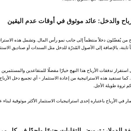
أرباح والدخل: عائد موثوق في أوقات عدم اليقين
ح من يُفضّلون دخلاً منتظماً إلى جانب نمو رأس المال. وتشمل هذه الاسترات
ً ثابتة، بالإضافة إلى الأصول المُدرّة للدخل مثل السندات أو صناديق الاستث
ستقرار تدفقات الأرباح هذا النهج خيارًا مفضلًا للمتقاعدين والمستثمرين ا
ما تستفيد هذه الاستراتيجية من إعادة الاستثمار - أي تجميع دخل الأرباح
م ثروة طويلة الأجل.
ار في الأرباح باعتباره إحدى استراتيجيات الاستثمار الأكثر موثوقية لبناء ع
 الدولار: ترويض التقلبات جنيهًا واحدًا في كل مر