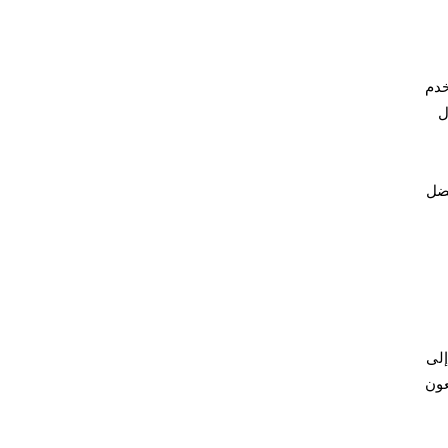
خدم
ل
فضل
إلى
عون