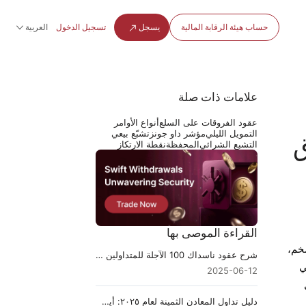
حساب هيئة الرقابة المالية
يسجل
تسجيل الدخول
العربية
علامات ذات صلة
عقود الفروقات على السلع
أنواع الأوامر
التمويل الليلي
مؤشر داو جونز
تشبّع بيعي
ق
التشبع الشرائي
المحفظة
نقطة الارتكاز
القراءة الموصى بها
ضخم،
شرح عقود ناسداك 100 الآجلة للمتداولين الجدد
ي
2025-06-12
دليل تداول المعادن الثمينة لعام ٢٠٢٥: أين وكيف تتداول