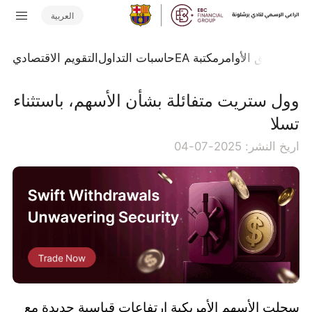
العربية
تداول
تدفق الأوامر
مكتبة EA
حاسبات التداول
التقويم الاقتصادي
وول ستريت متفائلة بشأن الأسهم، باستثناء
تسلا
اريخ النشر: 2025-07-04
سجلت الأسهم الأمريكية ارتفاعات قياسية جديدة مع