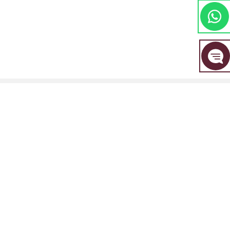
مجموعة EBC المالية هي علامة تجارية مشتركة بين مجموعة من الكيانات المنفصلة، ​​
كل منها مرخصة ومنظمة من قبل سلطتها المالية المعنية.
EBC Financial Group (SVG) LLC: مرخصة من قبل هيئة الخدمات المالية في سانت
فينسنت وجزر غرينادين (SVGFSA). رقم تسجيل الشركة: 353 LLC 2020. العنوان
المسجل: Euro House, Richmond Hill Road, Kingstown, VC0100, St. Vincent
and the Grenadines.