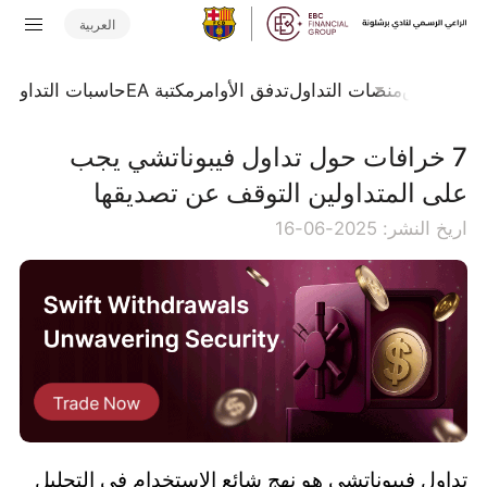
العربية
جلة السوق
منصات التداول
تدفق الأوامر
مكتبة EA
حاسبات التداول
ا
7 خرافات حول تداول فيبوناتشي يجب
على المتداولين التوقف عن تصديقها
اريخ النشر: 2025-06-16
تداول فيبوناتشي هو نهج شائع الاستخدام في التحليل