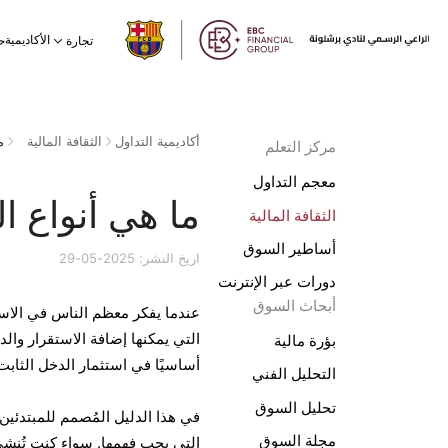
الأكاديمية
تجارة
ح
أكاديمية التداول
الثقافة المالية
م
مركز التعلم
معجم التداول
ما هي أنواع 
الثقافة المالية
أساطير السوق
اريخ النشر: 2025-05-29
دورات عبر الإنترنت
أبحاث السوق
عندما يفكر معظم الناس في الاستث
التي يمكنها إضافة الاستقرار وال
بؤرة مالية
أساسيًا في استثمار الدخل الثابت
التحليل الفني
تحليل السوق
في هذا الدليل المُصمم للمبتدئي
مجلة السوق
التي يجب فهمها. سواء كنت تُنشئ