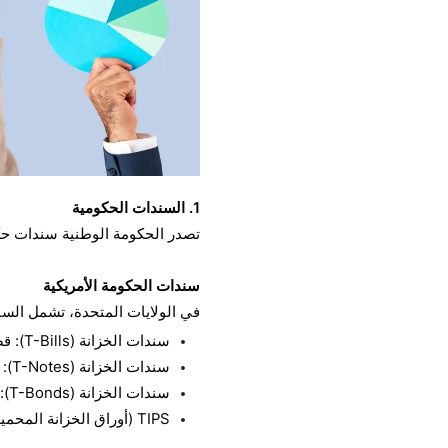
1. السندات الحكومية
تصدر الحكومة الوطنية سندات حكومي
سندات الحكومة الأمريكية
في الولايات المتحدة، تشمل السن
سندات الخزانة (T-Bills): قصيرة الأجل، سنة واحدة أو أقل، بدون قسيمة
سندات الخزانة (T-Notes): متوسطة الأجل، من 2 إلى 10 سنوات
سندات الخزانة (T-Bonds): طويلة الأجل، تصل إلى 30 عامًا
TIPS (أوراق الخزانة المحمية من التضخم): سندات مرتبطة بالتضخم