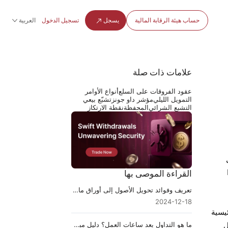
حساب هيئة الرقابة المالية
يسجل
تسجيل الدخول
العربية
علامات ذات صلة
عقود الفروقات على السلع
أنواع الأوامر
التمويل الليلي
مؤشر داو جونز
تشبّع بيعي
التشبع الشرائي
المحفظة
نقطة الارتكاز
القراءة الموصى بها
تعريف وفوائد تحويل الأصول إلى أوراق مالية
2024-12-18
يسية
ما هو التداول بعد ساعات العمل؟ دليل مبسط للمبتدئين
ل