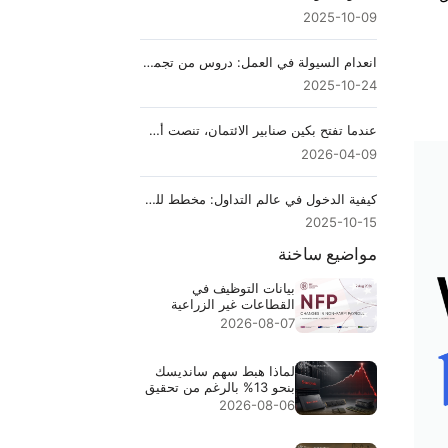
2025-10-09
انعدام السيولة في العمل: دروس من تجميد الأسواق في العالم الحقيقي
2025-10-24
عندما تفتح بكين صنابير الائتمان، تنصت أسواق السلع
2026-04-09
كيفية الدخول في عالم التداول: مخطط للمبتدئين خطوة بخطوة
2025-10-15
مواضيع ساخنة
بيانات التوظيف في
القطاعات غير الزراعية
لشهر يوليو 2026 - السابق:
2026-08-07
57 ألفًا، المتوقع: 83 ألفًا
لماذا هبط سهم سانديسك
بنحو 13% بالرغم من تحقيق
إيرادات قياسية بقيمة
2026-08-06
$8.97B