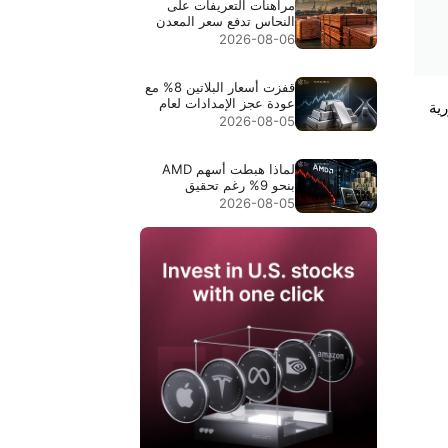
مراهنات التعريفات على
النحاس تدفع سعر المعدن
إلى مستوى قياسي $6.703
2026-08-06
قفزت أسعار البلاتين 8% مع
عودة عجز الإمدادات لعام
ية
2026 إلى دائرة الاهتمام
2026-08-05
لماذا هبطت أسهم AMD
بنحو 9% رغم تحقيق
إيرادات قياسية بقيمة
2026-08-05
$11.5B