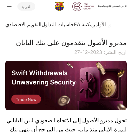
العربية
تداول
تدفق الأوامر
مكتبة EA
حاسبات التداول
التقويم الاقتصادي
مديرو الأصول يتقدمون على بنك اليابان
اريخ النشر: 2023-12-27
تحول مديرو الأصول إلى الاتجاه الصعودي للين الياباني
للمرة الأولى منذ مايو، حيث من المرجح أن ينهي بنك