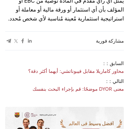
يُمثل أي رأي مُقدم في المادة توصية من EBC أو
المؤلف بأن أي استثمار أو ورقة مالية أو معاملة أو
استراتيجية استثمارية مُعينة مُناسبة لأي شخص مُحدد.
مشاركة فورية
السابق：:
محاور كاماريلا مقابل فيبوناتشي: أيهما أكثر دقة؟
التالي：:
معنى DYOR موضحًا: قم بإجراء البحث بنفسك
أفضل وسيط في العالم