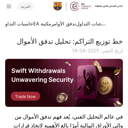
العربية
جلة السوق
منصات التداول
تدفق الأوامر
مكتبة EA
حاسبات التداول
ا
خط توزيع التراكم: تحليل تدفق الأموال
اريخ النشر: 2025-04-18
في عالم التحليل الفني، يُعد فهم تدفق الأموال من
وإلى الأوراق المالية أمرًا بالغ الأهمية لاتخاذ قرارات