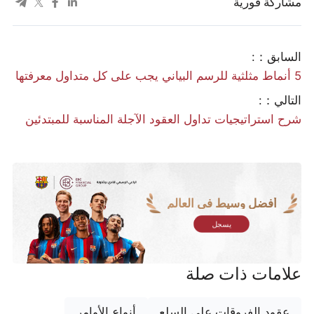
مشاركة فورية
السابق：:
5 أنماط مثلثية للرسم البياني يجب على كل متداول معرفتها
التالي：:
شرح استراتيجيات تداول العقود الآجلة المناسبة للمبتدئين
أفضل وسيط في العالم
يسجل
علامات ذات صلة
عقود الفروقات على السلع
أنواع الأوامر