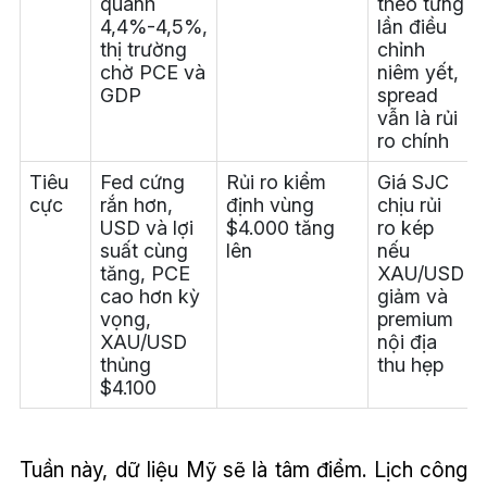
quanh
theo từng
4,4%-4,5%,
lần điều
thị trường
chỉnh
chờ PCE và
niêm yết,
GDP
spread
vẫn là rủi
ro chính
Tiêu
Fed cứng
Rủi ro kiểm
Giá SJC
cực
rắn hơn,
định vùng
chịu rủi
USD và lợi
$4.000 tăng
ro kép
suất cùng
lên
nếu
tăng, PCE
XAU/USD
cao hơn kỳ
giảm và
vọng,
premium
XAU/USD
nội địa
thủng
thu hẹp
$4.100
Tuần này, dữ liệu Mỹ sẽ là tâm điểm. Lịch công