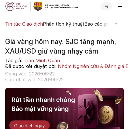
Vi
yến
Tin tức Giao dịch
Phân tích kỹ thuật
Báo cáo phân tích
N
Giá vàng hôm nay: SJC tăng mạnh,
XAU/USD giữ vùng nhạy cảm
Tác giả:
Trần Minh Quân
Đã được xét duyệt bởi:
Nhóm Nghiên cứu & Đánh giá 
Đăng vào: 2026-06-22
Cập nhật vào: 2026-06-22