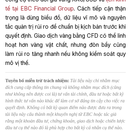
tế tại EBC Financial Group
. Cách tiếp cận thận
trọng là dùng biểu đồ, dữ liệu vĩ mô và nguyên
tắc quản trị rủi ro để chuẩn bị kịch bản trước khi
quyết định. Giao dịch vàng bằng CFD có thể linh
hoạt hơn vàng vật chất, nhưng đòn bẩy cũng
làm rủi ro tăng nhanh nếu không kiểm soát quy
mô vị thế.
Tuyên bố miễn trừ trách nhiệm:
Tài liệu này chỉ nhằm mục
đích cung cấp thông tin chung và không nhằm mục đích (cũng
như không nên được coi là) tư vấn tài chính, đầu tư hoặc bất kỳ
hình thức tư vấn nào khác để làm cơ sở đáng tin cậy cho việc ra
quyết định. Không có bất kỳ quan điểm nào được đưa ra trong
tài liệu này cấu thành một khuyến nghị từ EBC hoặc tác giả
rằng một khoản đầu tư, chứng khoán, giao dịch hoặc chiến lược
đầu tư cụ thể nào đó là phù hợp cho bất kỳ cá nhân cụ thể nào.