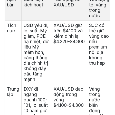
bản
kích hoạt
XAU/USD
tới vàng
trong
nước
Tích
USD yếu đi,
XAU/USD giữ
SJC có
cực
lợi suất Mỹ
trên $4.100 và
thể giữ
giảm, PCE
kiểm định lại
vùng cao
hạ nhiệt, dữ
$4.220-$4.300
nếu
liệu Mỹ
premium
mềm hơn,
nội địa
căng thẳng
không
địa chính trị
thu hẹp
không đẩy
dầu tăng
mạnh
Trung
DXY đi
XAU/USD dao
Vàng
lập
ngang
động trong
trong
quanh 100-
vùng
nước
101, lợi suất
$4.100-$4.300
biến
10 năm giữ
động