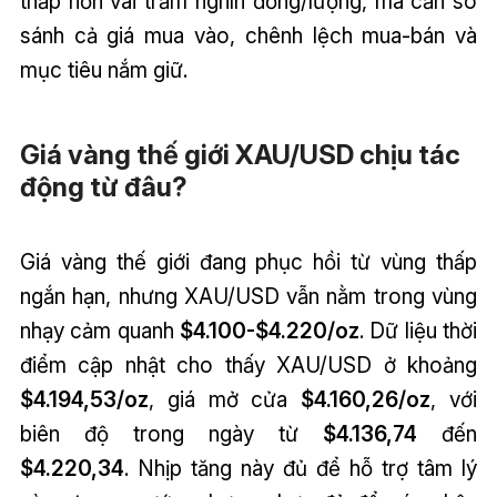
thấp hơn vài trăm nghìn đồng/lượng, mà cần so
sánh cả giá mua vào, chênh lệch mua-bán và
mục tiêu nắm giữ.
Giá vàng thế giới XAU/USD chịu tác
động từ đâu?
Giá vàng thế giới đang phục hồi từ vùng thấp
ngắn hạn, nhưng XAU/USD vẫn nằm trong vùng
nhạy cảm quanh
$4.100-$4.220/oz
. Dữ liệu thời
điểm cập nhật cho thấy XAU/USD ở khoảng
$4.194,53/oz
, giá mở cửa
$4.160,26/oz
, với
biên độ trong ngày từ
$4.136,74
đến
$4.220,34
. Nhịp tăng này đủ để hỗ trợ tâm lý