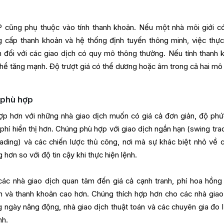
P cũng phụ thuộc vào tính thanh khoản. Nếu một nhà môi giới c
g cấp thanh khoản và hệ thống định tuyến thông minh, việc thực
h đối với các giao dịch có quy mô thông thường. Nếu tính thanh 
thể tăng mạnh. Độ trượt giá có thể dương hoặc âm trong cả hai mô 
h phù hợp
p hơn với những nhà giao dịch muốn có giá cả đơn giản, độ phứ
 phí hiển thị hơn. Chúng phù hợp với giao dịch ngắn hạn (swing trad
trading) và các chiến lược thủ công, nơi mà sự khác biệt nhỏ về 
g hơn so với độ tin cậy khi thực hiện lệnh.
ác nhà giao dịch quan tâm đến giá cả cạnh tranh, phí hoa hồng
h và thanh khoản cao hơn. Chúng thích hợp hơn cho các nhà giao
ng ngày năng động, nhà giao dịch thuật toán và các chuyên gia đo 
nh.