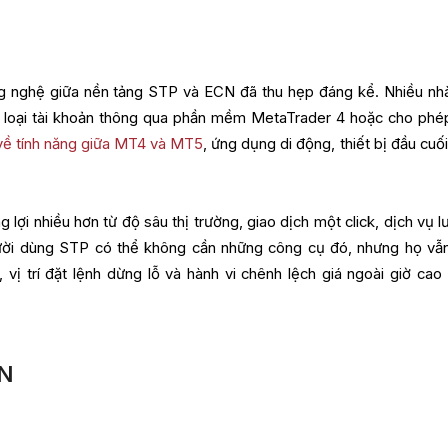
g nghệ giữa nền tảng STP và ECN đã thu hẹp đáng kể. Nhiều nh
ai loại tài khoản thông qua phần mềm MetaTrader 4 hoặc cho phé
 về tính năng giữa MT4 và MT5
, ứng dụng di động, thiết bị đầu cuố
ợi nhiều hơn từ độ sâu thị trường, giao dịch một click, dịch vụ lư
ười dùng STP có thể không cần những công cụ đó, nhưng họ vẫ
, vị trí đặt lệnh dừng lỗ và hành vi chênh lệch giá ngoài giờ cao
CN