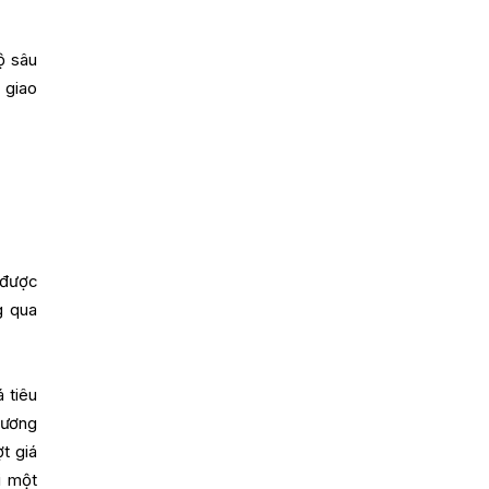
ộ sâu
 giao
 được
g qua
 tiêu
 ương
t giá
i một