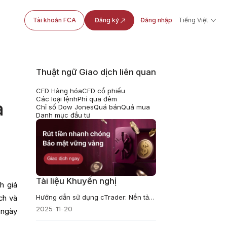
Tài khoản FCA
Đăng ký
Đăng nhập
Tiếng Việt
Thuật ngữ Giao dịch liên quan
CFD Hàng hóa
CFD cổ phiếu
Các loại lệnh
Phí qua đêm
a
Chỉ số Dow Jones
Quá bán
Quá mua
Danh mục đầu tư
Tài liệu Khuyến nghị
h giá
Hướng dẫn sử dụng cTrader: Nền tảng giao dịch từ A-Z
ịch và
2025-11-20
 ngày