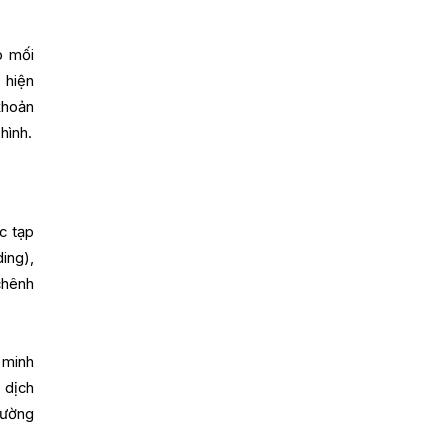
ó mối
 hiện
khoản
hình.
c tạp
ing),
chênh
 minh
 dịch
lường