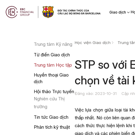
Họ
Giao dịch
Học viện Giao dịch
Trung tâ
Trung tâm Kỹ năng
Từ điển Giao dịch
STP so với 
Trung tâm Học tập
Huyền thoại Giao
chọn về tài
dịch
Hội thảo Trực tuyến
Đăng vào: 2023-10-31
Cập nh
Nghiên cứu Thị
trường
Việc lựa chọn giữa loại tài
Tin tức Giao dịch
thấp nhất. Nó còn liên quan đ
cách thức thực hiện lệnh khi 
Phân tích kỹ thuật
giao dịch và các phiên biến 