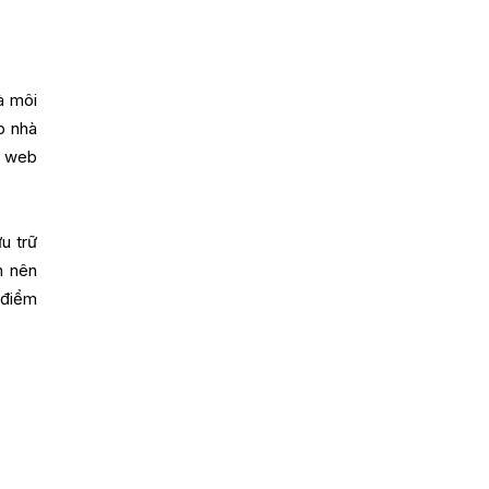
à môi
p nhà
i web
u trữ
n nên
 điểm