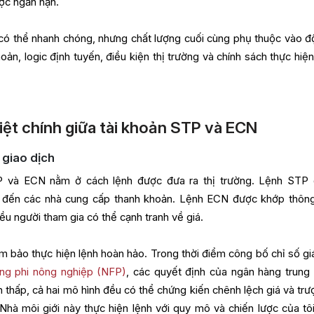
ược ngắn hạn.
 có thể nhanh chóng, nhưng chất lượng cuối cùng phụ thuộc vào đ
n, logic định tuyến, điều kiện thị trường và chính sách thực hiện
ệt chính giữa tài khoản STP và ECN
 giao dịch
TP và ECN nằm ở cách lệnh được đưa ra thị trường. Lệnh STP
ới đến các nhà cung cấp thanh khoản. Lệnh ECN được khớp thôn
iều người tham gia có thể cạnh tranh về giá.
 bảo thực hiện lệnh hoàn hảo. Trong thời điểm công bố chỉ số giá
ơng phi nông nghiệp (NFP)
, các quyết định của ngân hàng trung
thấp, cả hai mô hình đều có thể chứng kiến chênh lệch giá và trượ
 “Nhà môi giới này thực hiện lệnh với quy mô và chiến lược của tô