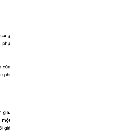
 cung
n phụ
á của
c phí
 gia.
h một
i giá