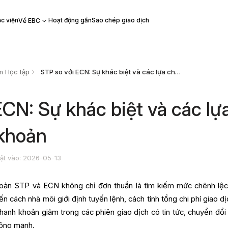
c viện
Hoạt động gần
Sao chép giao dịch
Về EBC
m Học tập
STP so với ECN: Sự khác biệt và các lựa chọn về tài khoản
ECN: Sự khác biệt và các lự
 khoản
ật vào: 2026-05-13
 khoản STP và ECN không chỉ đơn thuần là tìm kiếm mức chênh lệc
ến cách nhà môi giới định tuyến lệnh, cách tính tổng chi phí giao d
thanh khoản giảm trong các phiên giao dịch có tin tức, chuyển đổi
động mạnh.