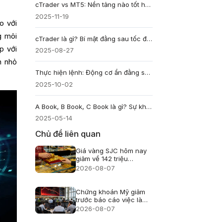
cTrader vs MT5: Nền tảng nào tốt hơn cho Trader?
2025-11-19
o với
g môi
cTrader là gì? Bí mật đằng sau tốc độ khớp lệnh ECN
p với
2025-08-27
n nhỏ
Thực hiện lệnh: Động cơ ẩn đằng sau mọi giao dịch
2025-10-02
A Book, B Book, C Book là gì? Sự khác biệt giữa các mô hình broker Forex
2025-05-14
Chủ đề liên quan
Giá vàng SJC hôm nay
giảm về 142 triệu
đồng/lượng
2026-08-07
Chứng khoán Mỹ giảm
trước báo cáo việc làm
nhưng Phố Wall chưa
2026-08-07
hoảng loạn