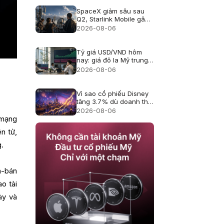
SpaceX giảm sâu sau
Q2, Starlink Mobile gây
áp lực lên viễn thông Mỹ
2026-08-06
Tỷ giá USD/VND hôm
nay: giá đô la Mỹ trung
tâm lên 25.433, USD
2026-08-06
ngân hàng giảm
Vì sao cổ phiếu Disney
tăng 3.7% dù doanh thu
hụt kỳ vọng?
2026-08-06
 mạng
n tử,
g.
a-bán
o tài
ày và