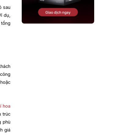
ỏ sau
Ví dụ,
 tổng
khách
 công
 hoặc
hí hoa
 trúc
g phù
h giá