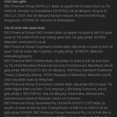
chức bao gồm:
EBC Financial Group (SVG) LLC được ủy quyền bởi Cơ quan Dịch vụ Tài
chính St. Vincent và Grenadines (SVGFSA), với số đăng ký công ty là
353 LLC 2020. Địa chỉ đăng ký tại Euro House, Richmond Hill Road,
Kingstown, VC0100, St. Vincent và Grenadines.
Các tổ chức liên quan khác:
EBC Financial Group (UK) Limited được ủy quyền và quản lý bởi Cơ quan
Quản lý Tài chính (FCA) của Vương quốc Anh. Số giấy phép: 927552.
Website:
www.ebcfin.co.uk
EBC Financial Group (Cayman) Limited được cấp phép và quản lý bởi Cơ
quan Tiền tệ Quần đảo Cayman, số giấy phép: 2038223. Website:
www.ebcgroup.ky
EBC Financial (MU) Limited được cấp phép và quản lý bởi Ủy ban Dịch
vụ Tài chính Mauritius (Financial Services Commission, Mauritius) với số
giấy phép GB24203273. Địa chỉ đăng ký: 3rd Floor, Standard Chartered
Tower, Cybercity, Ebene, 72201, Republic of Mauritius. Website của tổ
chức này được quản lý riêng biệt.
EBC Financial Group (Comoros) Limited được cấp phép bởi Cơ quan Tài
chính Ngoài khơi của Đảo Tự trị Anjouan, Liên bang Comoros, với số
giấy phép L 15637/EFGC. Địa chỉ đăng ký: Hamchako, Mutsamudu,
Autonomous Island of Anjouan, Union of Comoros.
EBC Financial Group (Australia) Pty Ltd (ACN: 619 073 237) được ủy
quyền và quản lý bởi Ủy ban Chứng khoán và Đầu tư Úc (ASIC) với số
giấy phép 500991. EBC Financial Group (Australia) Pty Ltd là một đơn vị