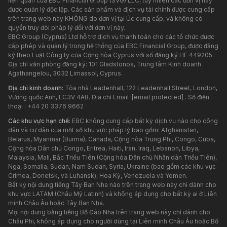
liên quan của EBC Financial Group (SVG) LLC, tuy nhiên các đơn vị này
được quản lý độc lập. Các sản phẩm và dịch vụ tài chính được cung cấp
trên trang web này KHÔNG do đơn vị tại Úc cung cấp, và không có
quyền truy đòi pháp lý đối với đơn vị này.
EBC Group (Cyprus) Ltd hỗ trợ dịch vụ thanh toán cho các tổ chức được
cấp phép và quản lý trong hệ thống của EBC Financial Group, được đăng
ký theo Luật Công ty của Cộng hòa Cyprus với số đăng ký HE 449205.
Địa chỉ văn phòng đăng ký: 101 Gladstonos, Trung tâm Kinh doanh
Agathangelou, 3032 Limassol, Cyprus.
Địa chỉ kinh doanh:
Tòa nhà Leadenhall, 122 Leadenhall Street, London,
Vương quốc Anh, EC3V 4AB. Địa chỉ Email :
[email protected]
. Số điện
thoại : +44 20 3376 9662
Các khu vực hạn chế:
EBC không cung cấp bất kỳ dịch vụ nào cho công
dân và cư dân của một số khu vực pháp lý bao gồm: Afghanistan,
Belarus, Myanmar (Burma), Canada, Cộng hòa Trung Phi, Congo, Cuba,
Cộng hòa Dân chủ Congo, Eritrea, Haiti, Iran, Iraq, Lebanon, Libya,
Malaysia, Mali, Bắc Triều Tiên (Cộng hòa Dân chủ Nhân dân Triều Tiên),
Nga, Somalia, Sudan, Nam Sudan, Syria, Ukraine (bao gồm các khu vực
Crimea, Donetsk, và Luhansk), Hoa Kỳ, Venezuela và Yemen.
Bất kỳ nội dung tiếng Tây Ban Nha nào trên trang web này chỉ dành cho
khu vực LATAM (Châu Mỹ Latinh) và không áp dụng cho bất kỳ ai ở Liên
minh Châu Âu hoặc Tây Ban Nha.
Mọi nội dung bằng tiếng Bồ Đào Nha trên trang web này chỉ dành cho
Châu Phi, không áp dụng cho người dùng tại Liên minh Châu Âu hoặc Bồ