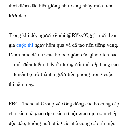
thời điểm đặc biệt giống như đang nhảy múa trên
lưỡi dao.
Trong khi đó, người về nhì @RYsx99gg1 mới tham
gia
cuộc thi
ngày hôm qua và đã tạo nên tiếng vang.
Danh mục đầu tư của họ bao gồm các giao dịch bạc
—một điều hiếm thấy ở những đối thủ xếp hạng cao
—khiến họ trở thành người tiên phong trong cuộc
thi năm nay.
EBC Financial Group và cộng đồng của họ cung cấp
cho các nhà giao dịch các cơ hội giao dịch sao chép
độc đáo, không mất phí. Các nhà cung cấp tín hiệu