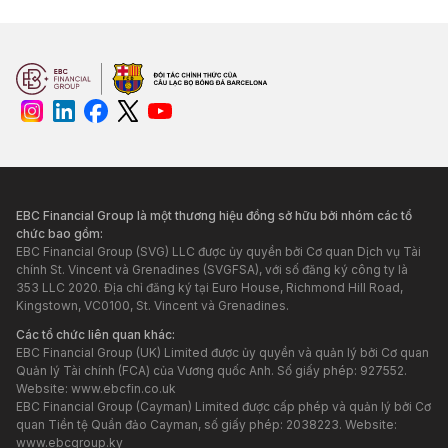
EBC Financial Group là một thương hiệu đồng sở hữu bởi nhóm các tổ
chức bao gồm:
EBC Financial Group (SVG) LLC được ủy quyền bởi Cơ quan Dịch vụ Tài
chính St. Vincent và Grenadines (SVGFSA), với số đăng ký công ty là
353 LLC 2020. Địa chỉ đăng ký tại Euro House, Richmond Hill Road,
Kingstown, VC0100, St. Vincent và Grenadines.
Các tổ chức liên quan khác:
EBC Financial Group (UK) Limited được ủy quyền và quản lý bởi Cơ quan
Quản lý Tài chính (FCA) của Vương quốc Anh. Số giấy phép: 927552.
Website:
www.ebcfin.co.uk
EBC Financial Group (Cayman) Limited được cấp phép và quản lý bởi Cơ
quan Tiền tệ Quần đảo Cayman, số giấy phép: 2038223. Website:
www.ebcgroup.ky