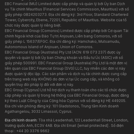
EBC Financial (MU) Limited được cấp phép và quản lý bởi Ủy ban Dịch
vụ Tài chính Mauritius (Financial Services Commission, Mauritius) với số
giấy phép GB24203273. Địa chỉ đăng ký: 3rd Floor, Standard Chartered
Tower, Cybercity, Ebene, 72201, Republic of Mauritius. Website của tổ
chức này được quản lý riêng biệt.
EBC Financial Group (Comoros) Limited được cấp phép bởi Cơ quan Tài
chính Ngoài khơi của Đảo Tự trị Anjouan, Liên bang Comoros, với số
giấy phép L 15637/EFGC. Địa chỉ đăng ký: Hamchako, Mutsamudu,
Autonomous Island of Anjouan, Union of Comoros.
EBC Financial Group (Australia) Pty Ltd (ACN: 619 073 237) được ủy
quyền và quản lý bởi Ủy ban Chứng khoán và Đầu tư Úc (ASIC) với số
giấy phép 500991. EBC Financial Group (Australia) Pty Ltd là một đơn vị
liên quan của EBC Financial Group (SVG) LLC, tuy nhiên các đơn vị này
được quản lý độc lập. Các sản phẩm và dịch vụ tài chính được cung cấp
trên trang web này KHÔNG do đơn vị tại Úc cung cấp, và không có
quyền truy đòi pháp lý đối với đơn vị này.
EBC Group (Cyprus) Ltd hỗ trợ dịch vụ thanh toán cho các tổ chức được
cấp phép và quản lý trong hệ thống của EBC Financial Group, được đăng
ký theo Luật Công ty của Cộng hòa Cyprus với số đăng ký HE 449205.
Địa chỉ văn phòng đăng ký: 101 Gladstonos, Trung tâm Kinh doanh
Agathangelou, 3032 Limassol, Cyprus.
Địa chỉ kinh doanh:
Tòa nhà Leadenhall, 122 Leadenhall Street, London,
Vương quốc Anh, EC3V 4AB. Địa chỉ Email :
[email protected]
. Số điện
thoại : +44 20 3376 9662