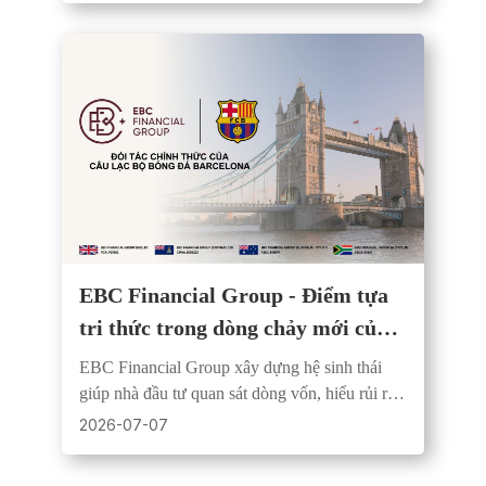
EBC Financial Group - Điểm tựa
tri thức trong dòng chảy mới của
tài sản
EBC Financial Group xây dựng hệ sinh thái
giúp nhà đầu tư quan sát dòng vốn, hiểu rủi ro
và giữ kỷ luật trong chu kỳ tài sản mới.
2026-07-07