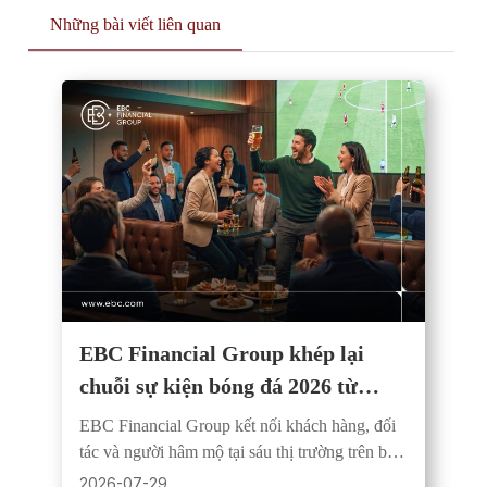
Những bài viết liên quan
EBC Financial Group khép lại
chuỗi sự kiện bóng đá 2026 từ
Santiago đến Đài Bắc
EBC Financial Group kết nối khách hàng, đối
tác và người hâm mộ tại sáu thị trường trên ba
châu lục qua chuỗi sự kiện bóng đá trực tiếp
2026-07-29