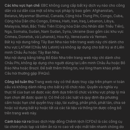
Các khu vực hạn chế:
EBC không cung cấp bất kỳ dịch vụ nào cho công
dân và cư dân của một số khu vực pháp lý bao gồm: Afghanistan,
Belarus, Myanmar (Burma), Canada, Cộng hòa Trung Phi, Congo, Cuba,
Cộng hòa Dân chủ Congo, Eritrea, Haiti, Iran, Iraq, Lebanon, Libya,
Malaysia, Mali, Bắc Triều Tiên (Cộng hòa Dân chủ Nhân dân Triều Tiên),
Nga, Somalia, Sudan, Nam Sudan, Syria, Ukraine (bao gồm các khu vực
Crimea, Donetsk, và Luhansk), Hoa Kỳ, Venezuela và Yemen.
Bất kỳ nội dung tiếng Tây Ban Nha nào trên trang web này chỉ dành cho
khu vực LATAM (Châu Mỹ Latinh) và không áp dụng cho bất kỳ ai ở Liên
minh Châu Âu hoặc Tây Ban Nha.
Mọi nội dung bằng tiếng Bồ Đào Nha trên trang web này chỉ dành cho
Châu Phi, không áp dụng cho người dùng tại Liên minh Châu Âu hoặc Bồ
Đào Nha hoặc Brazil. Để biết thêm thông tin, vui lòng tham khảo phần
Câu hỏi thường gặp (FAQs).
Công bố tuân thủ:
Trang web này có thể được truy cập trên phạm vi toàn
cầu và không dành riêng cho bất kỳ tổ chức nào. Quyền và nghĩa vụ
thực tế của bạn sẽ được xác định dựa trên tổ chức và khu vực pháp lý mà
bạn chọn để được quản lý. Có thể có các luật và quy định địa phương
cấm hoặc hạn chế quyền truy cập, tải xuống, phân phối, phát tán, chia sẻ
hoặc sử dụng bất kỳ hoặc tất cả các tài liệu và thông tin được công bố
trên trang web này.
Cảnh báo rủi ro:
Giao dịch Hợp đồng Chênh lệch (CFDs) là các công cụ
tài chính phức tạp và tiềm ẩn rủi ro cao về việc mất tiền nhanh chóng do