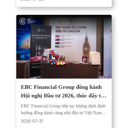
mùa hè 2026.
EBC Financial Group đồng hành
Hội nghị Đầu tư 2026, thúc đẩy tư
duy tài chính chuyên nghiệp
EBC Financial Group tiếp tục khẳng định định
hướng đồng hành cùng nhà đầu tư Việt Nam
thông qua tri thức thị trường, công nghệ và
2026-07-21
quản trị rủi ro.