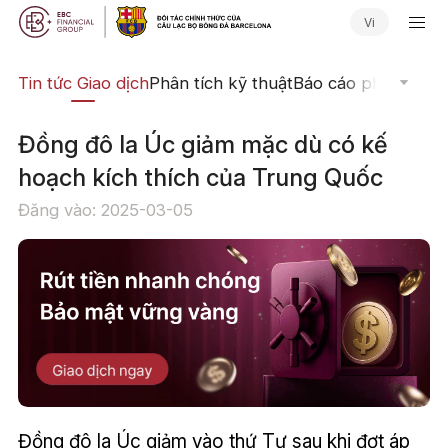
Vi
yến
Tin tức Giao dịch
Phân tích kỹ thuật
Báo cáo phân tích
N
Đồng đô la Úc giảm mặc dù có kế
hoạch kích thích của Trung Quốc
Đăng vào: 2025-03-05
Đồng đô la Úc giảm vào thứ Tư sau khi đợt áp