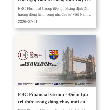
duy tài chính chuyên nghiệp
EBC Financial Group tiếp tục khẳng định định
hướng đồng hành cùng nhà đầu tư Việt Nam
thông qua tri thức thị trường, công nghệ và
2026-07-21
quản trị rủi ro.
EBC Financial Group - Điểm tựa
tri thức trong dòng chảy mới của
tài sản