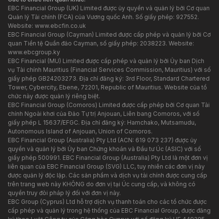
EBC Financial Group (UK) Limited được ủy quyền và quản lý bởi Cơ quan
Quản lý Tài chính (FCA) của Vương quốc Anh. Số giấy phép: 927552.
Website:
www.ebcfin.co.uk
EBC Financial Group (Cayman) Limited được cấp phép và quản lý bởi Cơ
quan Tiền tệ Quần đảo Cayman, số giấy phép: 2038223. Website:
www.ebcgroup.ky
EBC Financial (MU) Limited được cấp phép và quản lý bởi Ủy ban Dịch
vụ Tài chính Mauritius (Financial Services Commission, Mauritius) với số
giấy phép GB24203273. Địa chỉ đăng ký: 3rd Floor, Standard Chartered
Tower, Cybercity, Ebene, 72201, Republic of Mauritius. Website của tổ
chức này được quản lý riêng biệt.
EBC Financial Group (Comoros) Limited được cấp phép bởi Cơ quan Tài
chính Ngoài khơi của Đảo Tự trị Anjouan, Liên bang Comoros, với số
giấy phép L 15637/EFGC. Địa chỉ đăng ký: Hamchako, Mutsamudu,
Autonomous Island of Anjouan, Union of Comoros.
EBC Financial Group (Australia) Pty Ltd (ACN: 619 073 237) được ủy
quyền và quản lý bởi Ủy ban Chứng khoán và Đầu tư Úc (ASIC) với số
giấy phép 500991. EBC Financial Group (Australia) Pty Ltd là một đơn vị
liên quan của EBC Financial Group (SVG) LLC, tuy nhiên các đơn vị này
được quản lý độc lập. Các sản phẩm và dịch vụ tài chính được cung cấp
trên trang web này KHÔNG do đơn vị tại Úc cung cấp, và không có
quyền truy đòi pháp lý đối với đơn vị này.
EBC Group (Cyprus) Ltd hỗ trợ dịch vụ thanh toán cho các tổ chức được
cấp phép và quản lý trong hệ thống của EBC Financial Group, được đăng