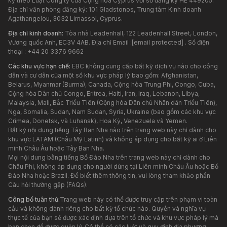
ký theo Luật Công ty của Cộng hòa Cyprus với số đăng ký HE 449205.
Địa chỉ văn phòng đăng ký: 101 Gladstonos, Trung tâm Kinh doanh
Agathangelou, 3032 Limassol, Cyprus.
Địa chỉ kinh doanh:
Tòa nhà Leadenhall, 122 Leadenhall Street, London,
Vương quốc Anh, EC3V 4AB. Địa chỉ Email :
[email protected]
. Số điện
thoại : +44 20 3376 9662
Các khu vực hạn chế:
EBC không cung cấp bất kỳ dịch vụ nào cho công
dân và cư dân của một số khu vực pháp lý bao gồm: Afghanistan,
Belarus, Myanmar (Burma), Canada, Cộng hòa Trung Phi, Congo, Cuba,
Cộng hòa Dân chủ Congo, Eritrea, Haiti, Iran, Iraq, Lebanon, Libya,
Malaysia, Mali, Bắc Triều Tiên (Cộng hòa Dân chủ Nhân dân Triều Tiên),
Nga, Somalia, Sudan, Nam Sudan, Syria, Ukraine (bao gồm các khu vực
Crimea, Donetsk, và Luhansk), Hoa Kỳ, Venezuela và Yemen.
Bất kỳ nội dung tiếng Tây Ban Nha nào trên trang web này chỉ dành cho
khu vực LATAM (Châu Mỹ Latinh) và không áp dụng cho bất kỳ ai ở Liên
minh Châu Âu hoặc Tây Ban Nha.
Mọi nội dung bằng tiếng Bồ Đào Nha trên trang web này chỉ dành cho
Châu Phi, không áp dụng cho người dùng tại Liên minh Châu Âu hoặc Bồ
Đào Nha hoặc Brazil. Để biết thêm thông tin, vui lòng tham khảo phần
Câu hỏi thường gặp (FAQs).
Công bố tuân thủ:
Trang web này có thể được truy cập trên phạm vi toàn
cầu và không dành riêng cho bất kỳ tổ chức nào. Quyền và nghĩa vụ
thực tế của bạn sẽ được xác định dựa trên tổ chức và khu vực pháp lý mà
bạn chọn để được quản lý. Có thể có các luật và quy định địa phương