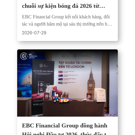
chuỗi sự kiện bóng đá 2026 từ
Santiago đến Đài Bắc
EBC Financial Group kết nối khách hàng, đối
tác và người hâm mộ tại sáu thị trường trên ba
châu lục qua chuỗi sự kiện bóng đá trực tiếp
2026-07-29
mùa hè 2026.
EBC Financial Group đồng hành
Hội nghị Đầu tư 2026, thúc đẩy tư