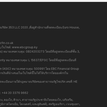
ษัท 353 LLC 2020 ,ที่อยู่สำนักงานที่จดทะเบียน Euro House,
fin.co.uk
ว็บไซต์:
www.ebcgroup.ky
 หมายเลขควบคุม: GB24203273 โดยมีที่อยู่จดทะเบียนที่ชั้น 3,
y หมายเลขควบคุม: L 15637/EFGC โดยมีที่อยู่จดทะเบียนที่
on (ASIC) หมายเลขควบคุม: 500991 โดย EBC Financial Group
เงินที่นำเสนอในเว็บไซต์นี้ไม่ได้ให้บริการโดยองค์กรใน
ดทะเบียนภายใต้กฎหมายบริษัทของสาธารณรัฐไซปรัส เลขที่: HE
์: +44 20 3376 9662
าง, คองโก, คิวบา, สาธารณรัฐประชาธิปไตยคองโก, เอริเทรีย,
งภูมิภาคไครเมีย, โดเนตสก์, และลูฮันสค์), สหรัฐอเมริกา, เวเนซุเอลา,