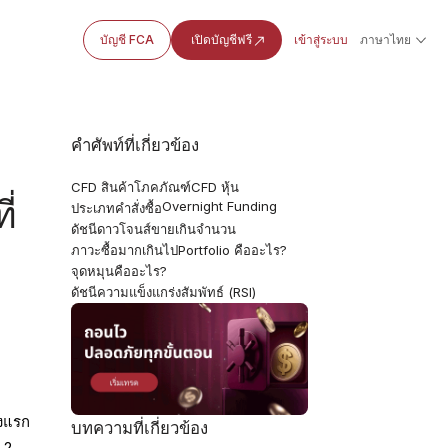
บัญชี FCA
เปิดบัญชีฟรี
เข้าสู่ระบบ
ภาษาไทย
คำศัพท์ที่เกี่ยวข้อง
CFD สินค้าโภคภัณฑ์
CFD หุ้น
่
Overnight Funding
ประเภทคำสั่งซื้อ
ดัชนีดาวโจนส์
ขายเกินจำนวน
ภาวะซื้อมากเกินไป
Portfolio คืออะไร?
จุดหมุนคืออะไร?
ดัชนีความแข็งแกร่งสัมพัทธ์ (RSI)
้งแรก
บทความที่เกี่ยวข้อง
 2