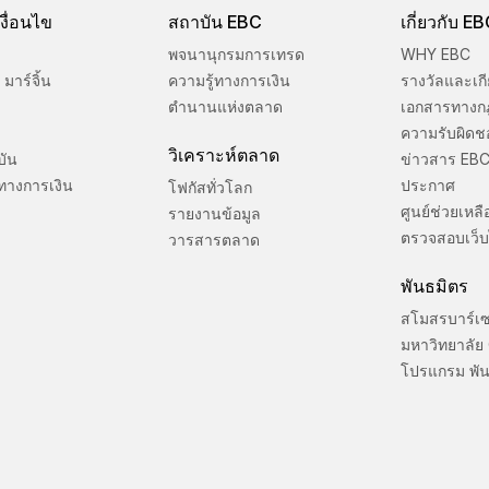
งื่อนไข
สถาบัน EBC
เกี่ยวกับ E
พจนานุกรมการเทรด
WHY EBC
มาร์จิ้น
ความรู้ทางการเงิน
รางวัลและเกี
ตำนานแห่งตลาด
เอกสารทางก
ความรับผิดช
วิเคราะห์ตลาด
บัน
ข่าวสาร EB
ทางการเงิน
ประกาศ
โฟกัสทั่วโลก
ศูนย์ช่วยเหลื
รายงานข้อมูล
ตรวจสอบเว็บ
วารสารตลาด
พันธมิตร
สโมสรบาร์เ
มหาวิทยาลัย
โปรแกรม พัน