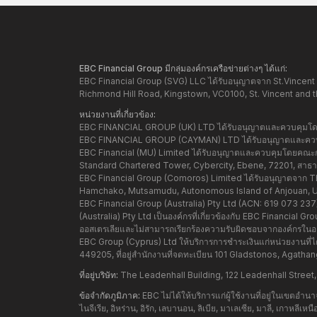
EBC Financial Group มีกลุ่มองค์กรเครือข่ายต่างๆ ได้แก่:
EBC Financial Group (SVG) LLC ได้รับอนุญาตจาก St.Vincent 
Richmond Hill Road, Kingstown, VC0100, St. Vincent and 
หน่วยงานที่เกี่ยวข้อง:
EBC FINANCIAL GROUP (UK) LTD ได้รับอนุญาตและควบคุมโดย 
EBC FINANCIAL GROUP (CAYMAN) LTD ได้รับอนุญาตและควบคุ
EBC Financial (MU) Limited ได้รับอนุญาตและควบคุมโดยคณะกรร
Standard Chartered Tower, Cybercity, Ebene, 72201, สาธารณ
EBC Financial Group (Comoros) Limited ได้รับอนุญาตจาก Th
Hamchako, Mutsamudu, Autonomous Island of Anjouan, 
EBC Financial Group (Australia) Pty Ltd (ACN: 619 073 2
(Australia) Pty Ltd เป็นองค์กรที่เกี่ยวข้องกับ EBC Financial
ออสเตรเลียและไม่สามารถเรียกร้องความรับผิดชอบจากองค์กรในออ
EBC Group (Cyprus) Ltd ให้บริการการชำระเงินแก่หน่วยงานที
449205, ที่อยู่สำนักงานที่จดทะเบียน 101 Gladstonos, Agat
ที่อยู่บริษัท:
The Leadenhall Building, 122 Leadenhall Street
ข้อจำกัดภูมิภาค:
EBC ไม่ได้ให้บริการแก่ผู้ใช้งานที่อยู่ในเขตอ
ไนจีเรีย, อิหร่าน, อิรัก, เลบานอน, ลิเบีย, มาเลเซีย, มาลี, เกาหลีเ