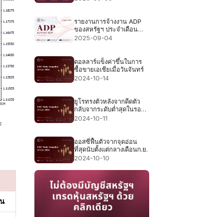
73,000 78,000
รายงานการจ้างงาน ADP
ของสหรัฐฯ ประจำเดือน
สิงหาคม 2568 - ก่อนหน้า:
2025-09-04
คาดการณ์ 104,000:
70,000
ดอลลาร์แข็งค่าขึ้นในการ
ซื้อขายเอเชียเมื่อวันจันทร์
2024-10-14
ยูโรทรงตัวหลังจากดีดตัว
กลับจากระดับต่ำสุดในรอบ
สองเดือน
2024-10-11
ะ
ออสซี่ฟื้นตัวจากจุดอ่อน
ที่สุดนับตั้งแต่กลางเดือนก.ย.
2024-10-10
าน