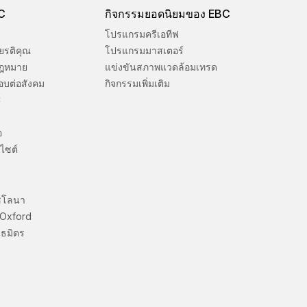
BC
กิจกรรมยอดนิยมของ EBC
โปรแกรมครีเอทีฟ
ยรติคุณ
โปรแกรมมาสเตอร์
ฎหมาย
แข่งขันสภาพแวดล้อมเทรด
อบต่อสังคม
กิจกรรมเพิ่มเติม
C
อ
ไซต์
ซโลนา
 Oxford
ธมิตร