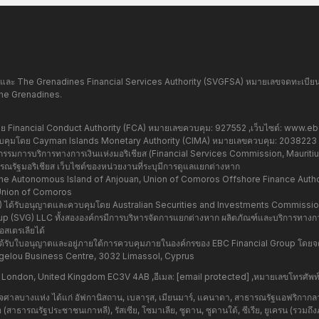
และ The Grenadines Financial Services Authority (SVGFSA) หมายเลขจดทะเบียนบริ
the Grenadines.
Financial Conduct Authority (FCA) หมายเลขควบคุม: 927552 ,เว็บไซต์:
www.ebc
มโดย Cayman Islands Monetary Authority (CIMA) หมายเลขควบคุม: 2038223 ,เ
มการบริการทางการเงินแห่งมอริเชียส (Financial Services Commission, Mauritius)
รัฐมอริเชียส เว็บไซต์ของหน่วยงานที่ระบุมีการดูแลแยกต่างหาก
e Autonomous Island of Anjouan, Union of Comoros Offshore Finance Authorit
Union of Comoros
37) ได้รับอนุญาตและควบคุมโดย Australian Securities and Investments Commissi
 Group (SVG) LLC ทั้งสององค์กรมีการบริหารจัดการแยกต่างหาก ผลิตภัณฑ์และบริการทางการ
สเตรเลียได้
่ได้รับใบอนุญาตและอยู่ภายใต้การควบคุมภายในองค์กรของ EBC Financial Group โดยจ
hangelou Business Centre, 3032 Limassol, Cyprus
, London, United Kingdom EC3V 4AB ,อีเมล:
[email protected]
,หมายเลขโทรศัพท
ำนาจศาลบางแห่ง ได้แก่ อัฟกานิสถาน, เบลารุส, เมียนมาร์, แคนาดา, สาธารณรัฐแอฟริกากล
หนือ (สาธารณรัฐประชาชนเกาหลี), รัสเซีย, โซมาเลีย, ซูดาน, ซูดานใต้, ซีเรีย, ยูเครน (รวมถึ