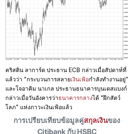
คริสติน ลาการ์ด ประธาน ECB กล่าวเมื่อสัปดาห์ที่
แล้วว่า "กระบวนการสลาย
เงินเฟ้อ
กำลังทำงานอยู่"
และโจอาคิม นาเกล ประธานธนาคารบุนเดสแบงก์
กล่าวเมื่อวันอังคารว่า
ธนาคารกลาง
ได้ "ฝึกสัตว์
โลภ" แห่งภาวะเงินเฟ้อแล้ว
การเปรียบเทียบข้อมูลคู่
สกุลเงิน
ของ
Citibank กับ HSBC