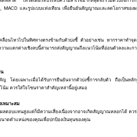
ไร้ข้อผิดพลาด เทรดเดอร์ที่ประสบความสำเร็จมากที่สุดจะรวมตัวบ่งชี้การก
RSI, MACD และรูปแบบแท่งเทียน เพื่อยืนยันสัญญาณและลดโอกาสของ
คลื่อนไหวไปในทิศทางตรงข้ามกับตัวบ่งชี้ ตัวอย่างเช่น หากราคาทำจุดส
ง ความแตกต่างเชิงลบนี้สามารถส่งสัญญาณถึงแนวโน้มที่อ่อนตัวลงและกา
าน
ญ โดยเฉพาะเมื่อได้รับการยืนยันจากตัวบ่งชี้การกลับตัว ถือเป็นหลักฐ
น้ม ควรใส่ใจโซนราคาสำคัญเหล่านี้อยู่เสมอ
่างเหมาะสม
ผลตอบแทนสูงแต่ก็มีความเสี่ยงเนื่องจากอาจเกิดสัญญาณหลอกได้ ควร
รขนาดตำแหน่งของคุณเพื่อปกป้องเงินทุนของคุณ