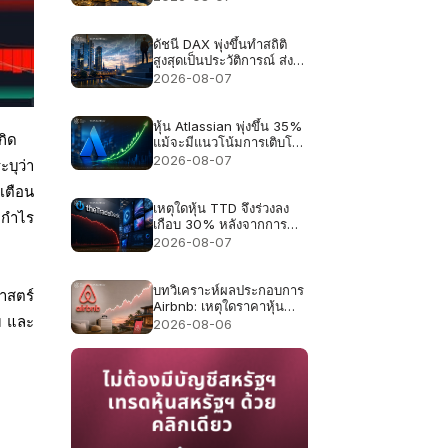
จับตาตัวเลขจ้างงานสหรัฐฯ
คืนนี้
ดัชนี DAX พุ่งขึ้นทำสถิติ
สูงสุดเป็นประวัติการณ์ ส่ง
ผลให้ความคาดหวังด้านผล
2026-08-07
ประกอบการสำหรับหุ้น
เยอรมันสูงขึ้น
หุ้น Atlassian พุ่งขึ้น 35%
กิด
แม้จะมีแนวโน้มการเติบโต
เพียง 13%
2026-08-07
บุว่า
เตือน
เหตุใดหุ้น TTD จึงร่วงลง
ำกำไร
เกือบ 30% หลังจากการ
คาดการณ์รายได้ 650 ล้าน
2026-08-07
ดอลลาร์
บทวิเคราะห์ผลประกอบการ
าสตร์
Airbnb: เหตุใดราคาหุ้น
ัม และ
Airbnb อาจร่วงลงได้แม้
2026-08-06
รายได้จะเติบโต 16%