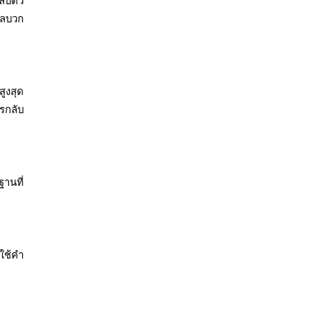
ลับตัว
ผลบวก
ูงสุด
รกลับ
านที่
ใช้คำ