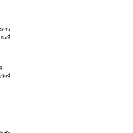
ักกัน
ณะที่
ด้
้มที่