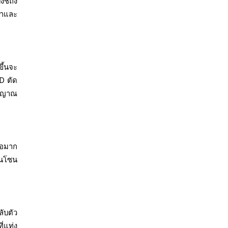
ชี้ถึง
คาและ
ึ้นจะ
D ตัด
ัญญาณ
ื้อมาก
ในโซน
ับตัว
่แท่ง