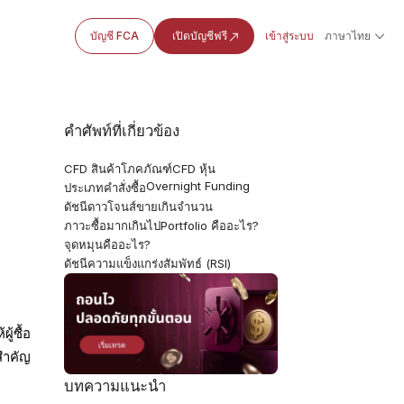
บัญชี FCA
เปิดบัญชีฟรี
เข้าสู่ระบบ
ภาษาไทย
คำศัพท์ที่เกี่ยวข้อง
CFD สินค้าโภคภัณฑ์
CFD หุ้น
Overnight Funding
ประเภทคำสั่งซื้อ
ดัชนีดาวโจนส์
ขายเกินจำนวน
ภาวะซื้อมากเกินไป
Portfolio คืออะไร?
จุดหมุนคืออะไร?
ดัชนีความแข็งแกร่งสัมพัทธ์ (RSI)
ู้ซื้อ
นสำคัญ
บทความแนะนำ