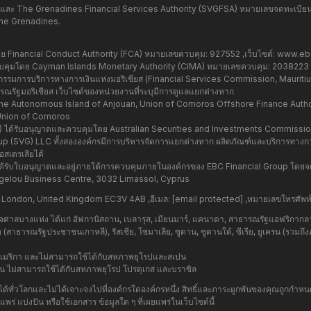
และ The Grenadines Financial Services Authority (SVGFSA) หมายเลขจดทะเบียนบริ
the Grenadines.
Financial Conduct Authority (FCA) หมายเลขควบคุม: 927552 ,เว็บไซต์:
www.ebc
มโดย Cayman Islands Monetary Authority (CIMA) หมายเลขควบคุม: 2038223 ,เ
มการบริการทางการเงินแห่งมอริเชียส (Financial Services Commission, Mauritius)
รัฐมอริเชียส เว็บไซต์ของหน่วยงานที่ระบุมีการดูแลแยกต่างหาก
e Autonomous Island of Anjouan, Union of Comoros Offshore Finance Authorit
Union of Comoros
37) ได้รับอนุญาตและควบคุมโดย Australian Securities and Investments Commissi
 Group (SVG) LLC ทั้งสององค์กรมีการบริหารจัดการแยกต่างหาก ผลิตภัณฑ์และบริการทางการ
สเตรเลียได้
่ได้รับใบอนุญาตและอยู่ภายใต้การควบคุมภายในองค์กรของ EBC Financial Group โดยจ
hangelou Business Centre, 3032 Limassol, Cyprus
, London, United Kingdom EC3V 4AB ,อีเมล:
[email protected]
,หมายเลขโทรศัพท
ำนาจศาลบางแห่ง ได้แก่ อัฟกานิสถาน, เบลารุส, เมียนมาร์, แคนาดา, สาธารณรัฐแอฟริกากล
หนือ (สาธารณรัฐประชาชนเกาหลี), รัสเซีย, โซมาเลีย, ซูดาน, ซูดานใต้, ซีเรีย, ยูเครน (รวมถึ
นอเมริกา และไม่สามารถใช้ได้กับสหภาพยุโรปและสเปน
ั้น ไม่สามารถใช้ได้กับสหภาพยุโรป โปรตุเกส และบราซิล
งได้ทั่วโลกและไม่ได้เจาะจงไปที่องค์กรใดองค์กรหนึ่ง สิทธิ์และภาระผูกพันของคุณถูก
่ แบ่งปัน หรือใช้เอกสาร ข้อมูลใด ๆ ที่เผยแพร่ในเว็บไซต์นี้