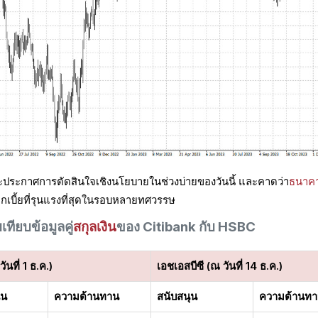
 จะประกาศการตัดสินใจเชิงนโยบายในช่วงบ่ายของวันนี้ และคาดว่า
ธนาค
กเบี้ยที่รุนแรงที่สุดในรอบหลายทศวรรษ
เทียบข้อมูลคู่
สกุลเงิน
ของ Citibank กับ HSBC
 วันที่ 1 ธ.ค.)
เอชเอสบีซี (ณ วันที่ 14 ธ.ค.)
ุน
ความต้านทาน
สนับสนุน
ความต้านท