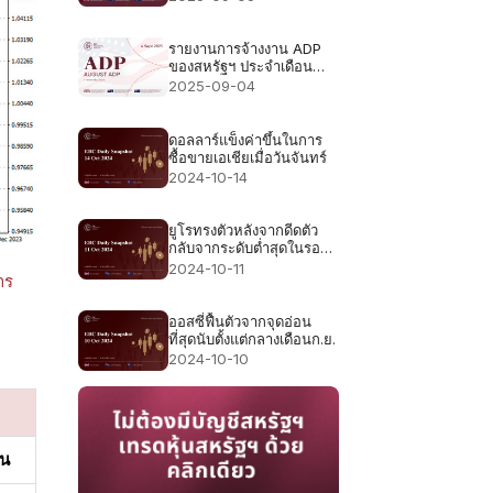
73,000 78,000
รายงานการจ้างงาน ADP
ของสหรัฐฯ ประจำเดือน
สิงหาคม 2568 - ก่อนหน้า:
2025-09-04
คาดการณ์ 104,000:
70,000
ดอลลาร์แข็งค่าขึ้นในการ
ซื้อขายเอเชียเมื่อวันจันทร์
2024-10-14
ยูโรทรงตัวหลังจากดีดตัว
กลับจากระดับต่ำสุดในรอบ
สองเดือน
2024-10-11
าร
ออสซี่ฟื้นตัวจากจุดอ่อน
ที่สุดนับตั้งแต่กลางเดือนก.ย.
2024-10-10
าน