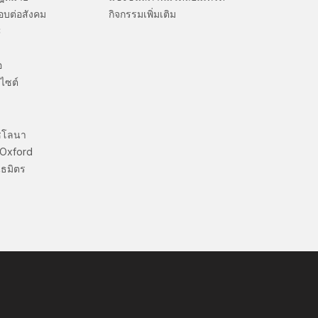
อบต่อสังคม
กิจกรรมเพิ่มเติม
C
อ
ไซต์
ซโลนา
 Oxford
ธมิตร