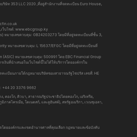
ษัท 353 LLC 2020 ,ที่อยู่สำนักงานที่จดทะเบียน Euro House,
fin.co.uk
ว็บไซต์:
www.ebcgroup.ky
 หมายเลขควบคุม: GB24203273 โดยมีที่อยู่จดทะเบียนที่ชั้น 3,
y หมายเลขควบคุม: L 15637/EFGC โดยมีที่อยู่จดทะเบียนที่
on (ASIC) หมายเลขควบคุม: 500991 โดย EBC Financial Group
เงินที่นำเสนอในเว็บไซต์นี้ไม่ได้ให้บริการโดยองค์กรใน
ดทะเบียนภายใต้กฎหมายบริษัทของสาธารณรัฐไซปรัส เลขที่: HE
์: +44 20 3376 9662
าง, คองโก, คิวบา, สาธารณรัฐประชาธิปไตยคองโก, เอริเทรีย,
งภูมิภาคไครเมีย, โดเนตสก์, และลูฮันสค์), สหรัฐอเมริกา, เวเนซุเอลา,
กำหนดโดยองค์กรและเขตอำนาจศาลที่คุณเลือก กฎหมายและข้อบังคับ