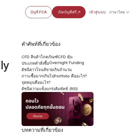
บัญชี FCA
เปิดบัญชีฟรี
เข้าสู่ระบบ
ภาษาไทย
คำศัพท์ที่เกี่ยวข้อง
CFD สินค้าโภคภัณฑ์
CFD หุ้น
ly
Overnight Funding
ประเภทคำสั่งซื้อ
ดัชนีดาวโจนส์
ขายเกินจำนวน
ภาวะซื้อมากเกินไป
Portfolio คืออะไร?
จุดหมุนคืออะไร?
ดัชนีความแข็งแกร่งสัมพัทธ์ (RSI)
บทความที่เกี่ยวข้อง