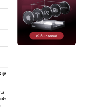
อมูล
็น)
นะนำ
ะ