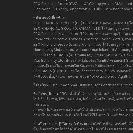
EBC Financial Group (SVG) LLC ได้รับอนุญาตจาก St.Vincent 
Richmond Hill Road, Kingstown, VC0100, St. Vincent and 
หน่วยงานที่เกี่ยวข้อง:
EBC FINANCIAL GROUP (UK) LTD ได้รับอนุญาตและควบคุมโดย 
EBC FINANCIAL GROUP (CAYMAN) LTD ได้รับอนุญาตและควบคุ
EBC Financial (MU) Limited ได้รับอนุญาตและควบคุมโดยคณะกรร
Standard Chartered Tower, Cybercity, Ebene, 72201, สาธารณ
EBC Financial Group (Comoros) Limited ได้รับอนุญาตจาก Th
Hamchako, Mutsamudu, Autonomous Island of Anjouan, 
EBC Financial Group (Australia) Pty Ltd (ACN: 619 073 2
(Australia) Pty Ltd เป็นองค์กรที่เกี่ยวข้องกับ EBC Financial
ออสเตรเลียและไม่สามารถเรียกร้องความรับผิดชอบจากองค์กรในออ
EBC Group (Cyprus) Ltd ให้บริการการชำระเงินแก่หน่วยงานที
449205, ที่อยู่สำนักงานที่จดทะเบียน 101 Gladstonos, Agat
ที่อยู่บริษัท:
The Leadenhall Building, 122 Leadenhall Street
ข้อจำกัดภูมิภาค:
EBC ไม่ได้ให้บริการแก่ผู้ใช้งานที่อยู่ในเขตอ
ไนจีเรีย, อิหร่าน, อิรัก, เลบานอน, ลิเบีย, มาเลเซีย, มาลี, เกาหลีเ
และเยเมน
ภาษาสเปนที่เผยแพร่บนเว็บไซต์นี้ใช้ได้เฉพาะกับประเทศในละติ
ภาษาโปรตุเกสที่เผยแพร่บนเว็บไซต์นี้ใช้ได้เฉพาะในแอฟริกาเท่าน
การเปิดเผยการปฏิบัติตามข้อกำหนด:
เว็บไซต์บริษัทสามารถเข้าถึ
ท้องถิ่นอาจห้ามหรือจำกัดไม่ให้คุณเข้าไปดาวน์โหลด แจกจ่าย เผยแพร