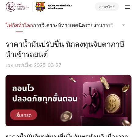
ภาษาไทย
ลน์
โฟกัสทั่วโลก
การวิเคราะห์ทางเทคนิค
รายงานการวิเคราะห์
วา
ราคาน้ำมันปรับขึ้น นักลงทุนจับตาภาษี
นำเข้ารถยนต์
เผยแพร่เมื่อ: 2025-03-27
ราคาน้ำมันดิบขยับสูงขึ้นในวันพฤหัสบดี เนื่องจาก