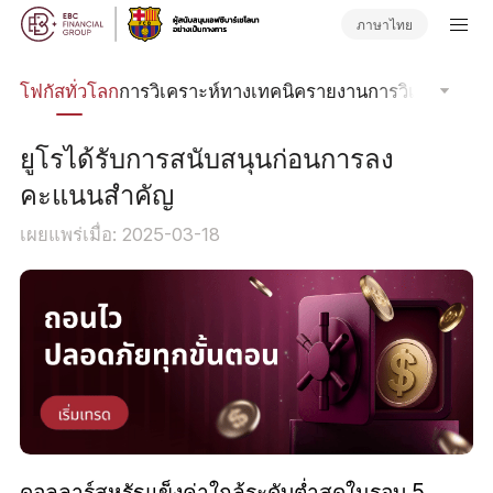
ภาษาไทย
ลน์
โฟกัสทั่วโลก
การวิเคราะห์ทางเทคนิค
รายงานการวิเคราะห์
วา
ยูโรได้รับการสนับสนุนก่อนการลง
คะแนนสำคัญ
เผยแพร่เมื่อ: 2025-03-18
ดอลลาร์สหรัฐแข็งค่าใกล้ระดับต่ำสุดในรอบ 5