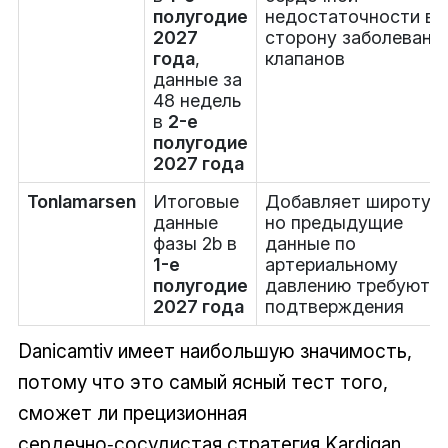
полугодие
недостаточности в
2027
сторону заболевани
года
,
клапанов
данные за
48 недель
в
2-е
полугодие
2027 года
Tonlamarsen
Итоговые
Добавляет широту,
данные
но предыдущие
фазы 2b в
данные по
1-е
артериальному
полугодие
давлению требуют
2027 года
подтверждения
Danicamtiv имеет наибольшую значимость,
потому что это самый ясный тест того,
сможет ли прецизионная
сердечно‑сосудистая стратегия Kardigan