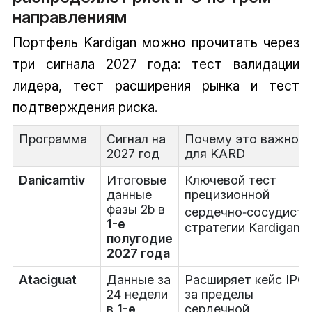
направлениям
Портфель Kardigan можно прочитать через
три сигнала 2027 года: тест валидации
лидера, тест расширения рынка и тест
подтверждения риска.
Программа
Сигнал на
Почему это важно
2027 год
для KARD
Danicamtiv
Итоговые
Ключевой тест
данные
прецизионной
фазы 2b в
сердечно‑сосудисто
1-е
стратегии Kardigan
полугодие
2027 года
Ataciguat
Данные за
Расширяет кейс IPO
24 недели
за пределы
в
1-е
сердечной