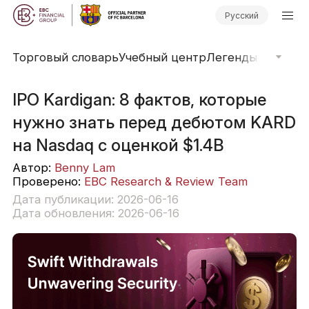
Русский
Торговый словарь
Учебный центр
Легенды рынка
О
IPO Kardigan: 8 фактов, которые
нужно знать перед дебютом KARD
на Nasdaq с оценкой $1.4B
Автор:
Benny Lam
Проверено:
EBC Research & Review Team
Дата публикации: 2026-06-16
Дата обновления: 2026-06-16