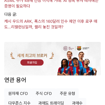
ASML 주가 48배 선행 이익에 거래: AI 병목 투자 테마에는
증명이 필요하다
다음 글:
캐시 우드의 ARK, 폭스의 160달러 인수 제안 이후 로쿠 매
도…리밸런싱일까, 랠리 놓친 것일까?
세계 최고의 브로커
회원가입
연관 용어
원자재 CFD
주식 CFD
주문 유형
다우존스 지수
과매도 트래이딩
과매수