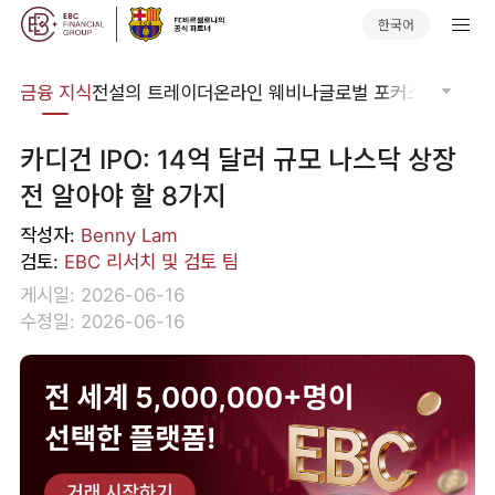
한국어
어집
금융 지식
전설의 트레이더
온라인 웨비나
글로벌 포커스
기술적 
카디건 IPO: 14억 달러 규모 나스닥 상장
전 알아야 할 8가지
작성자:
Benny Lam
검토:
EBC 리서치 및 검토 팀
게시일: 2026-06-16
수정일: 2026-06-16