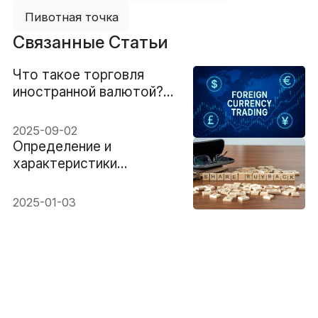
Пивотная точка
Связанные Статьи
Что такое торговля
иностранной валютой?
Изучите основы Форекс
уже сегодня
2025-09-02
Определение и
характеристики
обратного выкупа акций
2025-01-03