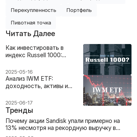
Перекупленность
Портфель
Пивотная точка
Читать Далее
Как инвестировать в
индекс Russell 1000:
руководство для
новичков
2025-05-16
Анализ IWM ETF:
доходность, активы и
риски
2025-06-17
Тренды
Почему акции Sandisk упали примерно на
13% несмотря на рекордную выручку в
$8.97B