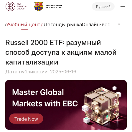
Русский
арь
Учебный центр
Легенды рынка
Онлайн-вебинары
Фи
Russell 2000 ETF: разумный
способ доступа к акциям малой
капитализации
Дата публикации: 2025-06-16