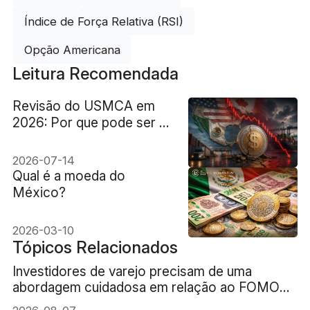
Índice de Força Relativa (RSI)
Opção Americana
Leitura Recomendada
Revisão do USMCA em
2026: Por que pode ser o
maior risco para o peso
filipino
2026-07-14
Qual é a moeda do
México?
2026-03-10
Tópicos Relacionados
Investidores de varejo precisam de uma
abordagem cuidadosa em relação ao FOMO
(medo de ficar de fora) da IA