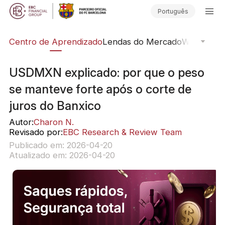
Português
ção
Centro de Aprendizado
Lendas do Mercado
Webinars O
USDMXN explicado: por que o peso
se manteve forte após o corte de
juros do Banxico
Autor:
Charon N.
Revisado por:
EBC Research & Review Team
Publicado em: 2026-04-20
Atualizado em: 2026-04-20