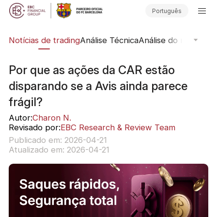
Português
ine
Notícias de trading
Análise Técnica
Análise do mercado
Por que as ações da CAR estão
disparando se a Avis ainda parece
frágil?
Autor:
Charon N.
Revisado por:
EBC Research & Review Team
Publicado em: 2026-04-21
Atualizado em: 2026-04-21