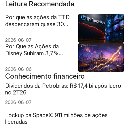
Leitura Recomendada
Por que as ações da TTD
despencaram quase 30%
após a previsão de receita
de US$ 650 milhões?
2026-08-07
Por Que as Ações da
Disney Subiram 3,7%
Apesar da Receita Fraca?
2026-08-06
Conhecimento financeiro
Dividendos da Petrobras: R$ 17,4 bi após lucro
no 2T26
2026-08-07
Lockup da SpaceX: 911 milhões de ações
liberadas