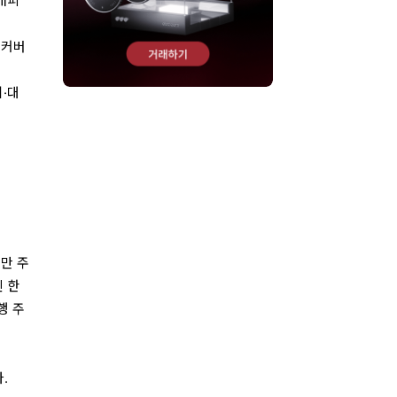
 캐피
 커버
·대
2만 주
인 한
행 주
.