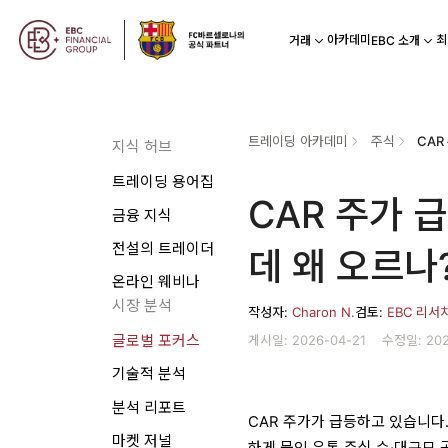
아카데미
최
거래
EBC 소개
트레이딩 아카데미
주식
지식 허브
트레이딩 용어집
CAR 주가 
금융 지식
전설의 트레이더
데 왜 오르나
온라인 웨비나
시장 분석
작성자:
Charon N.
검토:
EBC 리서
게시일: 2026-04-21
수정일: 202
글로벌 포커스
기술적 분석
분석 리포트
CAR 주가가 급등하고 있습니다
마켓 저널
하게 묶인 유통 주식 수·대규모