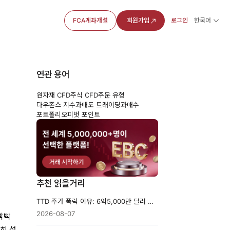
FCA계좌개설
회원가입
로그인
한국어
연관 용어
원자재 CFD
주식 CFD
주문 유형
한
다우존스 지수
과매도 트래이딩
과매수
포트폴리오
피벗 포인트
추천 읽을거리
TTD 주가 폭락 이유: 6억5,000만 달러 가이던스의 충격
2026-08-07
빡빡
히 설