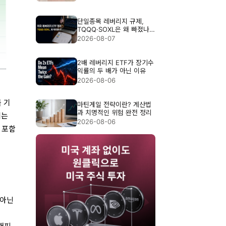
단일종목 레버리지 규제,
TQQQ·SOXL은 왜 빠졌나?
3배 ETF 위험 정리
2026-08-07
2배 레버리지 ETF가 장기수
익률의 두 배가 아닌 이유
2026-08-06
 기
마틴게일 전략이란? 계산법
과 치명적인 위험 완전 정리
에는
2026-08-06
도 포함
 아닌