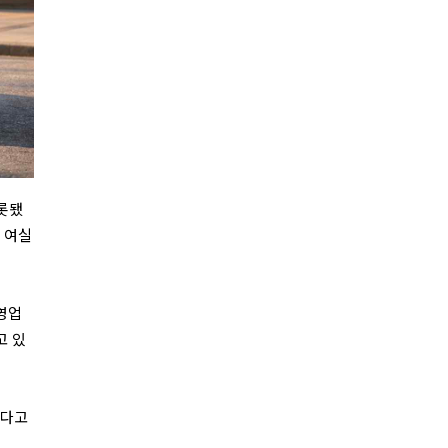
비롯됐
 여실
 영업
고 있
한다고