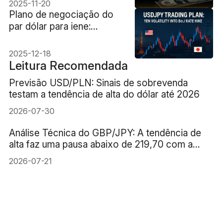
2025-11-20
Plano de negociação do
par dólar para iene:
Volatilidade do iene em
função do aumento da
2025-12-18
taxa de juros do Banco do
Leitura Recomendada
Japão
Previsão USD/PLN: Sinais de sobrevenda
testam a tendência de alta do dólar até 2026
2026-07-30
Análise Técnica do GBP/JPY: A tendência de
alta faz uma pausa abaixo de 219,70 com a
perda de ímpeto
2026-07-21