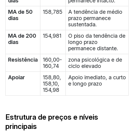
dias
permanece intacto.
MA de 50
158,785
A tendência de médio
dias
prazo permanece
sustentada.
MA de 200
154,981
O piso da tendência de
dias
longo prazo
permanece distante.
Resistência
160,00-
zona psicológica e de
160,74
ciclo elevado
Apoiar
158,80,
Apoio imediato, a curto
158,10,
e longo prazo
154,98
Estrutura de preços e níveis
principais