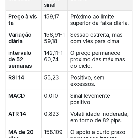
sinal
Preço à vis
159,17
Próximo ao limite
ta
superior da faixa diária.
Variação
158,91-1
Sessão estreita, mas
diária
59,18
com viés para cima
intervalo
142,11-1
O preço permanece
de 52
60,74
próximo das máximas
semanas
do ciclo.
RSI 14
55,23
Positivo, sem
excessos.
MACD
0,010
Sinal levemente
positivo
ATR 14
0,823
Volatilidade moderada,
em torno de 82 pips.
MA de 20
158.109
O apoio a curto prazo