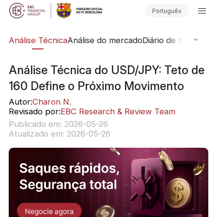
Português
ing
Análise Técnica
Análise do mercado
Diário de mercado
S
Análise Técnica do USD/JPY: Teto de
160 Define o Próximo Movimento
Autor:
Charon N.
Revisado por:
EBC Research & Review Team
Publicado em: 2026-05-26
Atualizado em: 2026-05-26