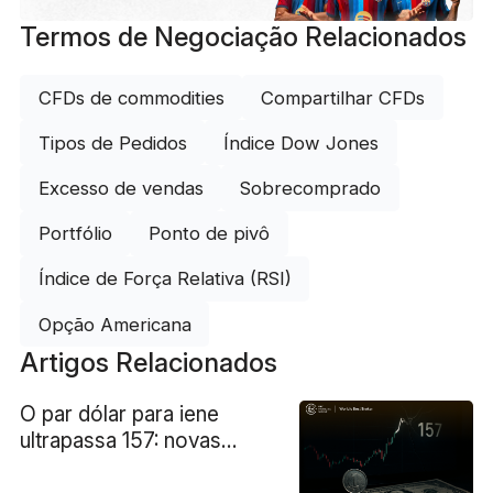
Termos de Negociação Relacionados
CFDs de commodities
Compartilhar CFDs
Tipos de Pedidos
Índice Dow Jones
Excesso de vendas
Sobrecomprado
Portfólio
Ponto de pivô
Índice de Força Relativa (RSI)
Opção Americana
Artigos Relacionados
O par dólar para iene
ultrapassa 157: novas
máximas, risco de
intervenção crescente