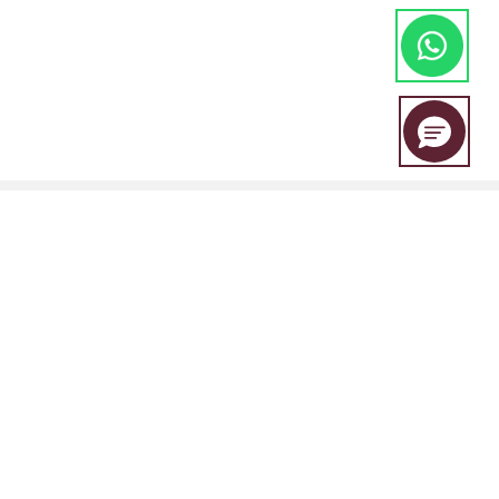
A EBC Financial Group é uma marca conjunta compartilhada por um
grupo de entidades que inclui:
A EBC Financial Group é regulada pala "Vincent and the Grenadines
Financial Services Authority (SVGFSA), e o número de registro da
empresa é 353 LLC 2020, com endereço registrado em Euro House,
Richmond Hill Road, Kingstown, VC0100, St. Vincent and the