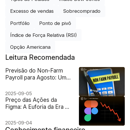
Excesso de vendas
Sobrecomprado
Portfólio
Ponto de pivô
Índice de Força Relativa (RSI)
Opção Americana
Leitura Recomendada
Previsão do Non-Farm
Payroll para Agosto: Um
Sinal de Esfriamento do
Mercado de Trabalho?
2025-09-05
Preço das Ações da
Figma: A Euforia da Era do
IPO Está Acabando
Agora?
2025-09-04
Conhecimento financeiro