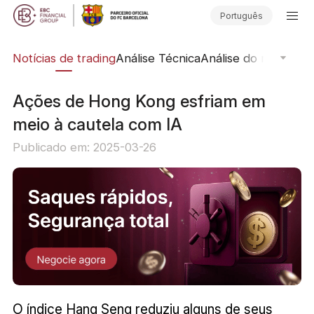
Português
ine
Notícias de trading
Análise Técnica
Análise do mercado
​Ações de Hong Kong esfriam em
meio à cautela com IA
Publicado em: 2025-03-26
O índice Hang Seng reduziu alguns de seus