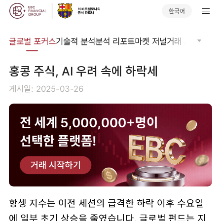
한국어
비나
글로벌 포커스
기술적 분석
분석 리포트
마켓 저널
거래 소프트웨어
홍콩 주식, AI 우려 속에 하락세
게시일: 2025-03-26
항셍 지수는 이전 세션의 급격한 하락 이후 수요일
에 일부 초기 상승을 줄였습니다. 글로벌 펀드는 지