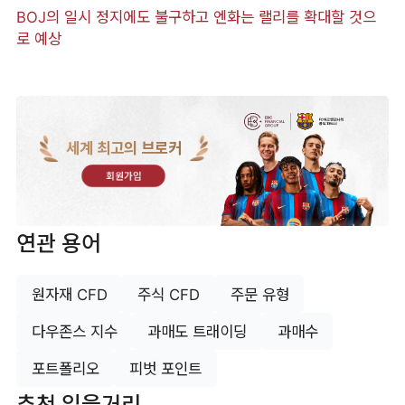
BOJ의 일시 정지에도 불구하고 엔화는 랠리를 확대할 것으
로 예상
세계 최고의 브로커
회원가입
연관 용어
원자재 CFD
주식 CFD
주문 유형
다우존스 지수
과매도 트래이딩
과매수
포트폴리오
피벗 포인트
추천 읽을거리