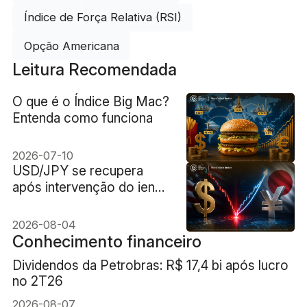
Índice de Força Relativa (RSI)
Opção Americana
Leitura Recomendada
O que é o Índice Big Mac?
Entenda como funciona
2026-07-10
USD/JPY se recupera
após intervenção do iene
japonês nos mercados
EUA-Japão. Será que
2026-08-04
funcionou?
Conhecimento financeiro
Dividendos da Petrobras: R$ 17,4 bi após lucro
no 2T26
2026-08-07