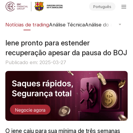
Português
ine
Notícias de trading
Análise Técnica
Análise do mercado
Iene pronto para estender
recuperação apesar da pausa do BOJ
Publicado em: 2025-03-27
O iene caiu para sua mínima de três semanas