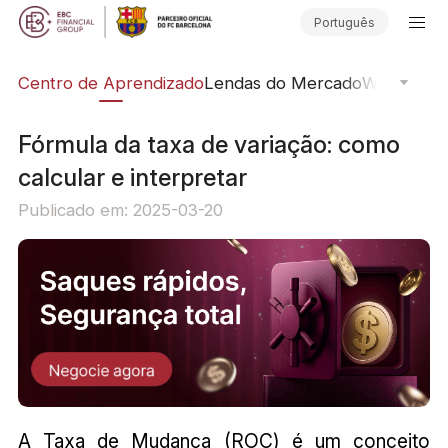
Português
ção
Centro de Aprendizado
Lendas do Mercado
Webinars O
Fórmula da taxa de variação: como
calcular e interpretar
Publicado em: 2025-03-20
A Taxa de Mudança (ROC) é um conceito