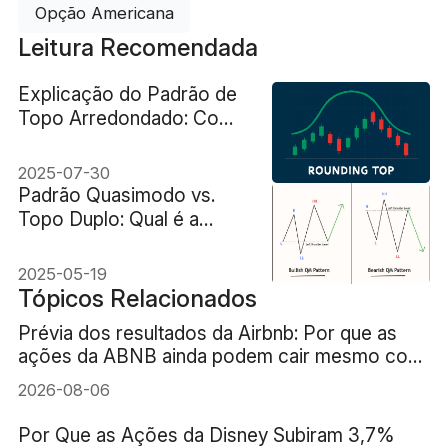
Opção Americana
Leitura Recomendada
Explicação do Padrão de
Topo Arredondado: Como
Identificar Reversões de
Mercado
2025-07-30
Padrão Quasimodo vs.
Topo Duplo: Qual é a
diferença?
2025-05-19
Tópicos Relacionados
Prévia dos resultados da Airbnb: Por que as
ações da ABNB ainda podem cair mesmo com
um crescimento de receita de 16%?
2026-08-06
Por Que as Ações da Disney Subiram 3,7%