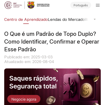
Português
ção
Centro de Aprendizado
Lendas do Mercado
Webinars O
O Que é um Padrão de Topo Duplo?
Como Identificar, Confirmar e Operar
Esse Padrão
Publicado em: 2025-03-03
Atualizado em: 2026-08-04