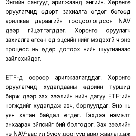
Энгийн сангууд арилжаанд энгийн. Хөрөнгө
оруулагчид өдөрт захиалга өгдөг бөгөөд
арилжаа дараагийн тооцоологдсон NAV
дээр гүйцэтгэгддэг. Хөрөнгө оруулагч
захиалга өгсөн үед эцсийн үнийг мэдэхгүй ч энэ
процесс нь өдөр доторх үнийн шуугианаас
зайлсхийдэг.
ETF-үүд өөрөөр арилжаалагддаг. Хөрөнгө
оруулагчид худалдааны өдрийн туршид
бирж дээр зах зээлийн үнийн дагуу ETF-ийн
нэгжүүдийг худалдаж авч, борлуулдаг. Энэ нь
уян хатан байдал өгдөг. Гэхдээ нэмэлт
анхаарах зүйлсийг бий болгодог. Зах зээлийн
үнэ NAV-аас илүү буюу доогуур арилжаалагдаж