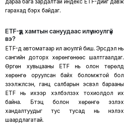
дараа бага зардалтай индекс ETF-үүдийг давж
гарахад бэрх байдаг.
ETF-үүд хамтын сануудаас илүү аюулгүй
вэ?
ETF-үүд автоматаар илүү аюулгүй биш. Эрсдэл нь
сангийн доторх хөрөнгөнөөс шалтгаалдаг.
Өргөн хувьцааны ETF нь олон төрөлд
хөрөнгө оруулсан байх боломжтой бол
зээлжүүлсэн, ганц салбарын эсвэл барааны
ETF нь ихээр хэлбэлзэх тохиолдол их
байна. Бүтэц болон хөрөнгө эзлэх
хандалтуудыг тус тусад нь үнэлэх
шаардлагатай.