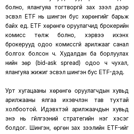
болно, ялангуяа тогтворгүй зах зээл дээр
эсвэл ETF нь шингэн бус хөрөнгийг барьж
байх үед. ETF хөрөнгө оруулагчид брокерийн
комисс төлж болно, хэрвээ ихэнх
брокерууд одоо комиссгүй арилжааг санал
болгох болсон ч. Худалдан ба борлуулах
үнийн зөрүү (bid-ask spread) одоо ч чухал,
ялангуяа жижиг эсвэл шингэн бус ETF-үүдэд.
Урт хугацааны хөрөнгө оруулагчдын хувьд
арилжааны ялгаа ихэвчлэн тав тухтай
холбоотой. Идэвхтэй арилжаачдын хувьд
энэ нь гүйлгээний стратегийн нэг хэсэг
болдог. Шингэн, өргөн зах зээлийн ETF-ийг