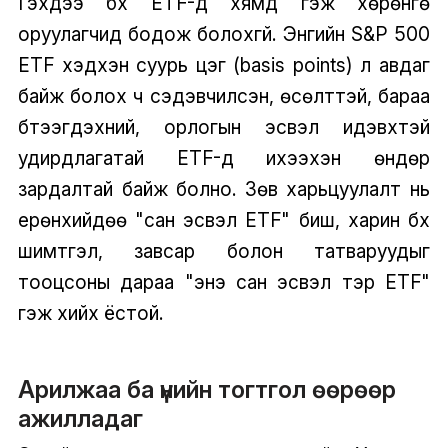
Гэхдээ бүх ETF-үүд хямд гэж хөрөнгө
оруулагчид бодож болохгүй. Энгийн S&P 500
ETF хэдхэн суурь цэг (basis points) л авдаг
байж болох ч сэдэвчилсэн, өсөлттэй, бараа
бүтээгдэхүүний, орлогын эсвэл идэвхтэй
удирдлагатай ETF-үүд ихээхэн өндөр
зардалтай байж болно. Зөв харьцуулалт нь
ерөнхийдөө "сан эсвэл ETF" биш, харин бүх
шимтгэл, завсар болон татваруудыг
тооцсоны дараа "энэ сан эсвэл тэр ETF"
гэж хийх ёстой.
Арилжаа ба үнийн тогтгол өөрөөр
ажилладаг