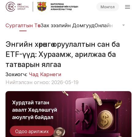
Монгол
иг
Сургалтын Төв
Зах зээлийн Домгууд
Онлайн Вэбинар
Энгийн хөрөнгө оруулалтын сан ба
ETF-үүд: Хураамж, арилжаа ба
татварын ялгаа
Зохиогч:
Чад Карнеги
Нийтэлсэн огноо: 2026-05-19