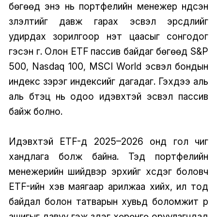
бөгөөд энэ нь портфелийн менежер үндсэн
үзүүлэлтийг давж гарах эсвэл эрсдлийг
удирдах зорилгоор үнэт цаасыг сонгодог
гэсэн үг. Олон ETF пассив байдаг бөгөөд S&P
500, Nasdaq 100, MSCI World эсвэл бондын
индекс зэрэг индексийг дагадаг. Гэхдээ аль
аль бүтэц нь одоо идэвхтэй эсвэл пассив
байж болно.
Идэвхтэй ETF-үүд 2025–2026 онд гол чиг
хандлага болж байна. Тэд портфелийн
менежерийн шийдвэр эрхийг хүсдэг боловч
ETF-ийн хэв маягаар арилжаа хийх, ил тод
байдал болон татварын хувьд боломжит үр
ашигыг давуу гэж үздэг хөрөнгө оруулагчдад