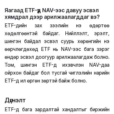
Яагаад ETF-үүд NAV-ээс давуу эсвэл
хямдрал дээр арилжаалагддаг вэ?
ETF-үүдийн зах зээлийн үнэ өдөртөө
хөдөлгөөнтэй байдаг. Нийлүүлэлт, эрэлт,
шингэн байдал эсвэл суурь хөрөнгийн үнэ
өөрчлөгдөхөд ETF нь NAV-ээс бага зэрэг
өндөр эсвэл доогуур арилжаалагдаж болно.
Том, шингэн ETF-үүд ихэвчлэн NAV-даа
ойрхон байдаг бол тусгай чиглэлийн нарийн
ETF-үүд илүү өргөн зөрүүтэй байж болно.
Дүгнэлт
ETF-үүд бага зардалтай хандалтыг биржийн