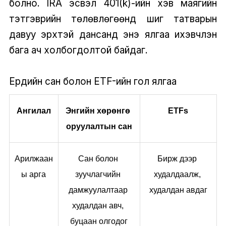
болно. IRA эсвэл 401(k)-ийн хэв маягийн
тэтгэврийн төлөвлөгөөнүүд шиг татварын
давуу эрхтэй дансанд энэ ялгаа ихэвчлэн
бага ач холбогдолтой байдаг.
Ердийн сан болон ETF-ийн гол ялгаа
Ангилал
Энгийн хөрөнгө 
ETFs
оруулалтын сан
Арилжаан
Сан болон 
Бирж дээр 
ы арга
зуучлагчийн 
худалдаалж, 
дамжуулалтаар 
худалдан авдаг
худалдан авч, 
буцаан олгодог