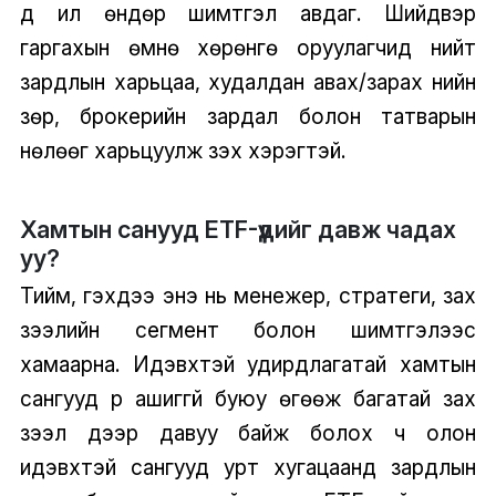
үүд илүү өндөр шимтгэл авдаг. Шийдвэр
гаргахын өмнө хөрөнгө оруулагчид нийт
зардлын харьцаа, худалдан авах/зарах үнийн
зөрүү, брокерийн зардал болон татварын
нөлөөг харьцуулж үзэх хэрэгтэй.
Хамтын санууд ETF-үүдийг давж чадах
уу?
Тийм, гэхдээ энэ нь менежер, стратеги, зах
зээлийн сегмент болон шимтгэлээс
хамаарна. Идэвхтэй удирдлагатай хамтын
сангууд үр ашиггүй буюу өгөөж багатай зах
зээл дээр давуу байж болох ч олон
идэвхтэй сангууд урт хугацаанд зардлын