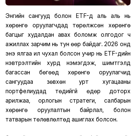
Энгийн сангууд болон ETF-үүд аль аль нь
хөрөнгө оруулагчдад төрөлжсөн хөрөнгө
багцыг худалдан авах боломж олгодог ч
ажиллах зарчим нь тун өөр байдаг. 2026 онд
энэ ялгаа илүү чухал болсон учир нь ETF-үүдийн
нэвтрэлтийн хурд нэмэгдэж, шимтгэлүүд
багассан бөгөөд хөрөнгө оруулагчид
сангуудаа зөвхөн урт хугацааны
портфелиудад төдийгүй өдөр доторх
арилжаа, орлогын стратеги, салбарын
хөрөнгө оруулалтын байрлал, болон
татварын төлөвлөлтөд ашиглах болсон.