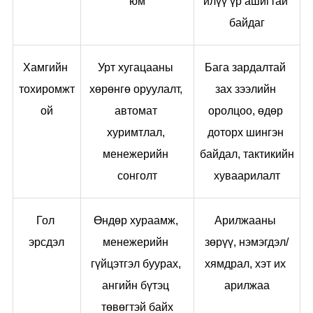
юм
илүү үр ашигтай 
байдаг
Хамгийн 
Урт хугацааны 
Бага зардалтай 
тохиромжт
хөрөнгө оруулалт, 
зах зээлийн 
ой
автомат 
оролцоо, өдөр 
хуримтлал, 
доторх шингэн 
менежерийн 
байдал, тактикийн 
сонголт
хуваарилалт
Гол 
Өндөр хураамж, 
Арилжааны 
эрсдэл
менежерийн 
зөрүү, нэмэгдэл/
гүйцэтгэл буурах, 
хямдрал, хэт их 
ангийн бүтэц 
арилжаа
төвөгтэй байх