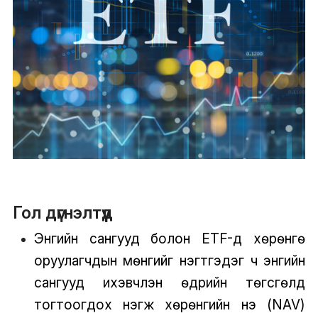
Гол дүгнэлтүүд
Энгийн сангууд болон ETF-үүд хөрөнгө
оруулагчдын мөнгийг нэгтгэдэг ч энгийн
сангууд ихэвчлэн өдрийн төгсгөлд
тогтоогдох нэгж хөрөнгийн үнэ (NAV)