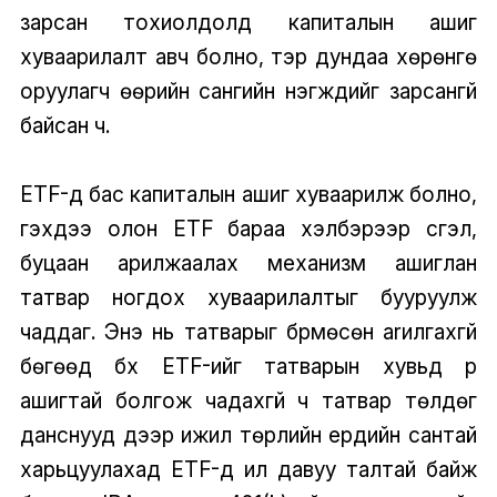
зарсан тохиолдолд капиталын ашиг
хуваарилалт авч болно, тэр дундаа хөрөнгө
оруулагч өөрийн сангийн нэгжүүдийг зарсангүй
байсан ч.
ETF-үүд бас капиталын ашиг хуваарилж болно,
гэхдээ олон ETF бараа хэлбэрээр үүсгэл,
буцаан арилжаалах механизм ашиглан
татвар ногдох хуваарилалтыг бууруулж
чаддаг. Энэ нь татварыг бүрмөсөн arилгахгүй
бөгөөд бүх ETF-ийг татварын хувьд үр
ашигтай болгож чадахгүй ч татвар төлдөг
данснууд дээр ижил төрлийн ердийн сантай
харьцуулахад ETF-үүд илүү давуу талтай байж