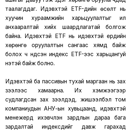
таалагддаг. Идэвхтэй ETF-үүдийн өсөлт нь
хуучин хураамжийн харьцуулалтыг илүү
анхааралтай хийх шаардлагатай болгож
байна. Идэвхтэй ETF нь идэвхтэй ердийн
хөрөнгө оруулалтын сангаас хямд байж
болох ч үндсэн индекс ETF-ээс харьцангуй
үнэтэй байж болно.
Идэвхтэй ба пассивын тухай маргаан нь зах
зээлээс хамаарна. Их хэмжээгээр
судлагдсан зах зээлүүдэд, жишээлбэл том
компаниудын АНУ-ын хувьцаанд, идэвхтэй
менежерүүд ихэвчлэн зардлын дараа бага
зардалтай индексүүдийг давж гарахад