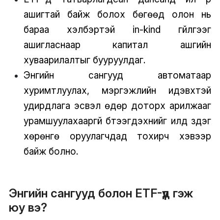
ашигтай байж болох бөгөөд олон нь
бараа хэлбэртэй in-kind гүйлгээг
ашигласнаар капитал ашгийн
хуваарилалтыг бууруулдаг.
Энгийн сангууд автоматаар
хуримтлуулах, мэргэжлийн идэвхтэй
удирдлага эсвэл өдөр доторх арилжааг
урамшуулахааргүй бүтээгдэхүүнийг илүүд үздэг
хөрөнгө оруулагчдад тохирч хэвээр
байж болно.
Энгийн сангууд болон ETF-үүд гэж
юу вэ?