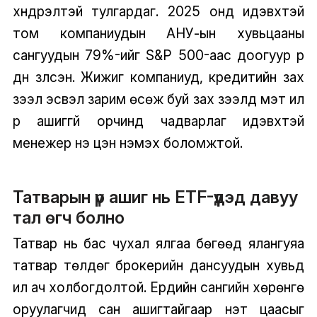
хүндрэлтэй тулгардаг. 2025 онд идэвхтэй
том компаниудын АНУ-ын хувьцааны
сангуудын 79%-ийг S&P 500-аас доогуур үр
дүн үзүүлсэн. Жижиг компаниуд, кредитийн зах
зээл эсвэл зарим өсөж буй зах зээлүүд мэт илүү
үр ашиггүй орчинд чадварлаг идэвхтэй
менежер үнэ цэн нэмэх боломжтой.
Татварын үр ашиг нь ETF-үүдэд давуу
тал өгч болно
Татвар нь бас чухал ялгаа бөгөөд ялангуяа
татвар төлдөг брокерийн дансуудын хувьд
илүү ач холбогдолтой. Ердийн сангийн хөрөнгө
оруулагчид сан ашигтайгаар үнэт цаасыг