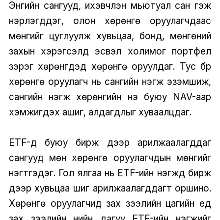
Энгийн сангууд, ихэвчлэн мьютуал сан гэж
нэрлэгддэг, олон хөрөнгө оруулагчдаас
мөнгийг цуглуулж хувьцаа, бонд, мөнгөний
захын хэрэгсэлүүд эсвэл холимог портфел
зэрэг хөрөнгүүдэд хөрөнгө оруулдаг. Тус бүр
хөрөнгө оруулагч нь сангийн нэгж эзэмшиж,
сангийн нэгж хөрөнгийн үнэ буюу NAV-аар
хэмжигдэх ашиг, алдагдлыг хуваалцдаг.
ETF-үүд буюу бирж дээр арилжаалагддаг
сангууд мөн хөрөнгө оруулагчдын мөнгийг
нэгтгэдэг. Гол ялгаа нь ETF-ийн нэгжүүд бирж
дээр хувьцаа шиг арилжаалагддагт оршино.
Хөрөнгө оруулагчид зах зээлийн цагийн үед
зах зээлийн үнийн дагуу ETF-ийн нэгжийг