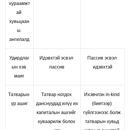
хураамжт
ай 
хувьцаан
ы 
ангилалд
Удирдлаг
Идэвхтэй эсвэл 
Пассив эсвэл 
ын хэв 
пассив
идэвхтэй
маяг
Татварын 
Татвар ногдох 
Ихэвчлэн in-kind 
үр ашиг
данснуудад илүү их 
(биетээр) 
капиталын ашгийг 
гүйлгээнээс болж 
хуваарилж болох 
татварын хувьд 