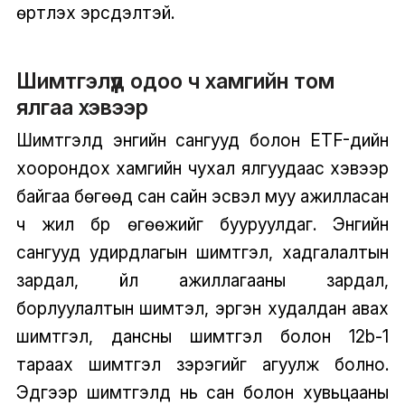
өртүүлэх эрсдэлтэй.
Шимтгэлүүд одоо ч хамгийн том
ялгаа хэвээр
Шимтгэлүүд энгийн сангууд болон ETF-үүдийн
хоорондох хамгийн чухал ялгуудаас хэвээр
байгаа бөгөөд сан сайн эсвэл муу ажилласан
ч жил бүр өгөөжийг бууруулдаг. Энгийн
сангууд удирдлагын шимтгэл, хадгалалтын
зардал, үйл ажиллагааны зардал,
борлуулалтын шимтэл, эргэн худалдан авах
шимтгэл, дансны шимтгэл болон 12b-1
тараах шимтгэл зэрэгийг агуулж болно.
Эдгээр шимтгэлүүд нь сан болон хувьцааны