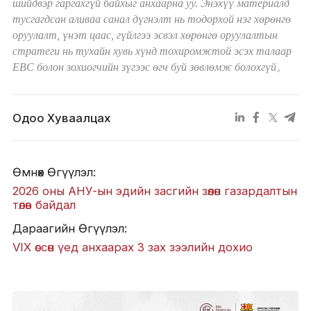
шийдвэр гаргахгүй байхыг анхаарна уу. Энэхүү материалд
тусгагдсан аливаа санал дүгнэлт нь тодорхой нэг хөрөнгө
оруулалт, үнэт цаас, гүйлгээ эсвэл хөрөнгө оруулалтын
стратеги нь тухайн хувь хүнд тохиромжтой эсэх талаар
EBC болон зохиогчийн зүгээс өгч буй зөвлөмж болохгүй。
Одоо Хуваалцах
Өмнөх Өгүүлэл:
2026 оны АНУ-ын эдийн засгийн зөөлөн газардалтын
төлөв байдал
Дараагийн Өгүүлэл:
VIX өссөн үед анхаарах 3 зах зээлийн дохио