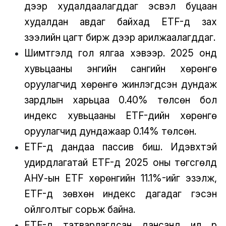
дээр худалдаалагддаг эсвэл буцаан
худалдан авдаг байхад ETF-үүд зах
зээлийн цагт бирж дээр арилжаалагддаг.
Шимтгэлүүд гол ялгаа хэвээр. 2025 онд
хувьцааны энгийн сангийн хөрөнгө
оруулагчид хөрөнгө жинлэгдсэн дундаж
зардлын харьцаа 0.40% төлсөн бол
индекс хувьцааны ETF-үүдийн хөрөнгө
оруулагчид дундажаар 0.14% төлсөн.
ETF-үүд дандаа пассив биш. Идэвхтэй
удирдлагатай ETF-үүд 2025 оны төгсгөлд
АНУ-ын ETF хөрөнгийн 11.1%-ийг эзэлж,
ETF-үүд зөвхөн индекс дагадаг гэсэн
ойлголтыг сорьж байна.
ETF-үүд татварлагдсан дансанд илүү үр