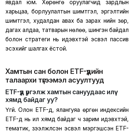
явдал юм. Хөрөнгө оруулагчид зардлын
харьцаа, борлуулалтын шимтгэл, эргэлтийн
шимтгэл, худалдан авах ба зарах үнийн зөрүү,
дагах алдаа, татварын нөлөө, шингэн байдал
болон стратеги нь идэвхтэй эсвэл пассив
эсэхийг шалгах ёстой.
Хамтын сан болон ETF-үүдийн
талаархи түгээмэл асуултууд
ETF-үүд үргэлж хамтын сануудаас илүү
хямд байдаг уу?
Үгүй. Олон ETF-үүд, ялангуяа өргөн индексийн
ETF-үүд нь илүү хямд байдаг ч зарим идэвхтэй,
тематик, зээлжүүлсэн эсвэл мэргэшсэн ETF-