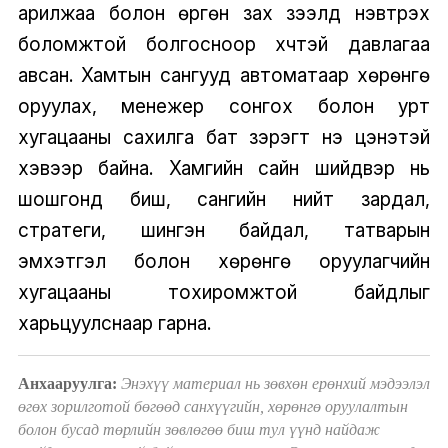
арилжаа болон өргөн зах зээлд нэвтрэх
боломжтой болгосноор хүчтэй давлагаа
авсан. Хамтын сангууд автоматаар хөрөнгө
оруулах, менежер сонгох болон урт
хугацааны сахилга бат зэрэгт үнэ цэнэтэй
хэвээр байна. Хамгийн сайн шийдвэр нь
шошгонд биш, сангийн нийт зардал,
стратеги, шингэн байдал, татварын
эмхэтгэл болон хөрөнгө оруулагчийн
хугацааны тохиромжтой байдлыг
харьцуулснаар гарна.
Анхааруулга:
Энэхүү материал нь зөвхөн ерөнхий мэдээлэл
өгөх зорилготой бөгөөд санхүүгийн, хөрөнгө оруулалтын
болон бусад төрлийн зөвлөгөө биш тул үүнд найдаж