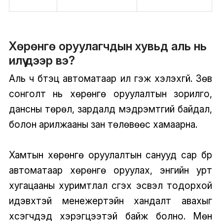
Хөрөнгө оруулагчдын хувьд аль нь
илүү дээр вэ?
Аль ч бүтэц автоматаар илүү гэж хэлэхгүй. Зөв
сонголт нь хөрөнгө оруулалтын зорилго,
дансны төрөл, зардалд мэдрэмтгий байдал,
болон арилжааны зан төлөвөөс хамаарна.
Хамтын хөрөнгө оруулалтын санууд сар бүр
автоматаар хөрөнгө оруулах, энгийн урт
хугацааны хуримтлал үүсгэх эсвэл тодорхой
идэвхтэй менежертэйн хандалт авахыг
хүсэгчдэд хэрэгцээтэй байж болно. Мөн