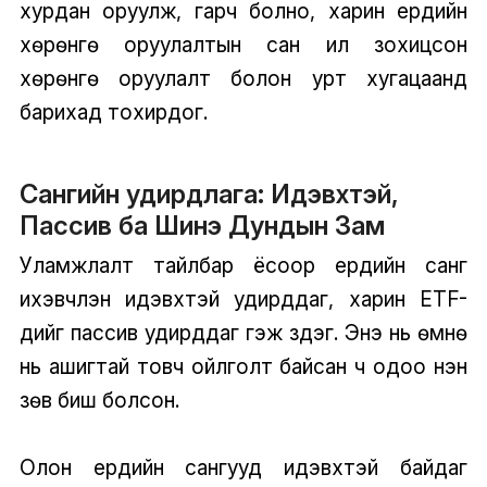
хурдан оруулж, гарч болно, харин ердийн
хөрөнгө оруулалтын сан илүү зохицсон
хөрөнгө оруулалт болон урт хугацаанд
барихад тохирдог.
Сангийн удирдлага: Идэвхтэй,
Пассив ба Шинэ Дундын Зам
Уламжлалт тайлбар ёсоор ердийн санг
ихэвчлэн идэвхтэй удирддаг, харин ETF-
үүдийг пассив удирддаг гэж үздэг. Энэ нь өмнө
нь ашигтай товч ойлголт байсан ч одоо үнэн
зөв биш болсон.
Олон ердийн сангууд идэвхтэй байдаг