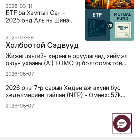
2026-03-11
ETF ба Хамтын Сан –
2025 онд Аль нь Шинэ
Хөрөнгө Оруулагчдад
Илүү Сайн вэ?
2025-07-29
Холбоотой Сэдвүүд
Жижиглэнгийн хөрөнгө оруулагчид хиймэл
оюун ухааны (AI) FOMO-д болгоомжтой
хандах шаардлагатай
2026-08-07
2026 оны 7-р сарын Хөдөө аж ахуйн бус
хөдөлмөрийн тайлан (NFP) - Өмнөх: 57k
Таамаглал: 83k
2026-08-07