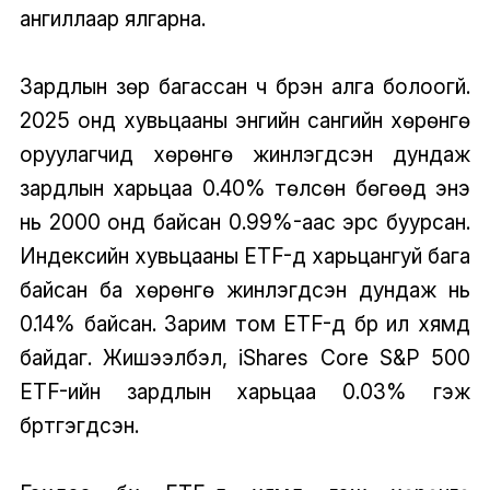
ангиллаар ялгарна.
Зардлын зөрүү багассан ч бүрэн алга болоогүй.
2025 онд хувьцааны энгийн сангийн хөрөнгө
оруулагчид хөрөнгө жинлэгдсэн дундаж
зардлын харьцаа 0.40% төлсөн бөгөөд энэ
нь 2000 онд байсан 0.99%-аас эрс буурсан.
Индексийн хувьцааны ETF-үүд харьцангуй бага
байсан ба хөрөнгө жинлэгдсэн дундаж нь
0.14% байсан. Зарим том ETF-үүд бүр илүү хямд
байдаг. Жишээлбэл, iShares Core S&P 500
ETF-ийн зардлын харьцаа 0.03% гэж
бүртгэгдсэн.