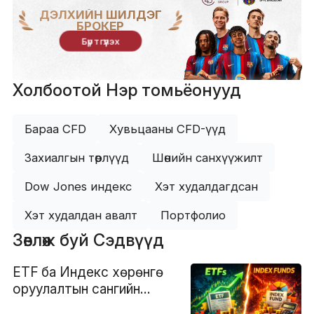
ДЭЛХИЙН ШИЛДЭГ
БРОКЕР
Бүртгүүлэх
Холбоотой Нэр томьёонууд
Бараа CFD
Хувьцааны CFD-үүд
Захиалгын төрлүүд
Шөнийн санхүүжилт
Dow Jones индекс
Хэт худалдагдсан
Хэт худалдан авалт
Портфолио
Зөвлөж буй Сэдвүүд
ETF ба Индекс хөрөнгө
оруулалтын сангийн
ялгаа юу вэ?