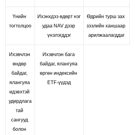
Үнийн 
Ихэнхдээ өдөрт нэг 
Өдрийн турш зах 
тогтолцоо
удаа NAV дээр 
зээлийн ханшаар 
үнэлэгддэг
арилжаалагддаг
Ихэвчлэн 
Ихэвчлэн бага 
өндөр 
байдаг, ялангуяа 
байдаг, 
өргөн индексийн 
ялангуяа 
ETF-үүдэд
идэвхтэй 
удирдлага
тай 
сангууд 
болон 