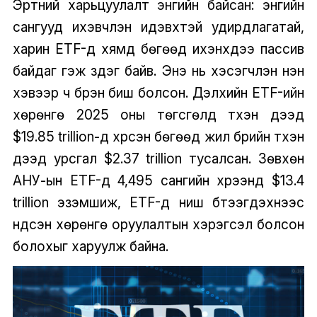
Эртний харьцуулалт энгийн байсан: энгийн
сангууд ихэвчлэн идэвхтэй удирдлагатай,
харин ETF-үүд хямд бөгөөд ихэнхдээ пассив
байдаг гэж үздэг байв. Энэ нь хэсэгчлэн үнэн
хэвээр ч бүрэн биш болсон. Дэлхийн ETF-ийн
хөрөнгө 2025 оны төгсгөлд түүхэн дээд
$19.85 trillion-д хүрсэн бөгөөд жил бүрийн түүхэн
дээд урсгал $2.37 trillion тусалсан. Зөвхөн
АНУ-ын ETF-үүд 4,495 сангийн хүрээнд $13.4
trillion эзэмшиж, ETF-үүд ниш бүтээгдэхүүнээс
үндсэн хөрөнгө оруулалтын хэрэгсэл болсон
болохыг харуулж байна.