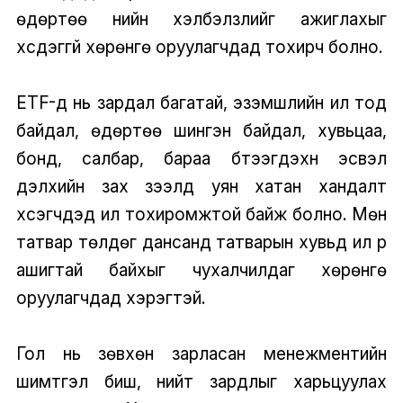
өдөртөө үнийн хэлбэлзлийг ажиглахыг
хүсдэггүй хөрөнгө оруулагчдад тохирч болно.
ETF-үүд нь зардал багатай, эзэмшлийн ил тод
байдал, өдөртөө шингэн байдал, хувьцаа,
бонд, салбар, бараа бүтээгдэхүүн эсвэл
дэлхийн зах зээлд уян хатан хандалт
хүсэгчдэд илүү тохиромжтой байж болно. Мөн
татвар төлдөг дансанд татварын хувьд илүү үр
ашигтай байхыг чухалчилдаг хөрөнгө
оруулагчдад хэрэгтэй.
Гол нь зөвхөн зарласан менежментийн
шимтгэл биш, нийт зардлыг харьцуулах