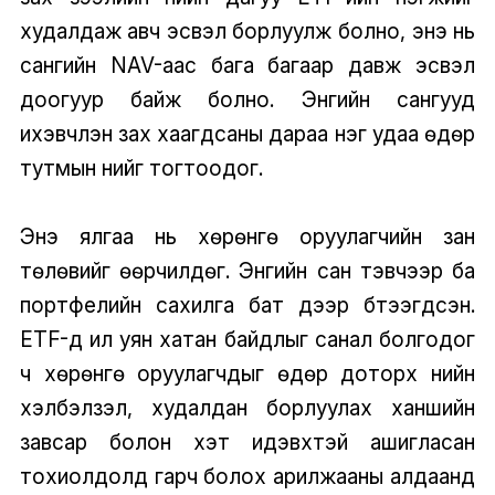
худалдаж авч эсвэл борлуулж болно, энэ нь
сангийн NAV-аас бага багаар давж эсвэл
доогуур байж болно. Энгийн сангууд
ихэвчлэн зах хаагдсаны дараа нэг удаа өдөр
тутмын үнийг тогтоодог.
Энэ ялгаа нь хөрөнгө оруулагчийн зан
төлөвийг өөрчилдөг. Энгийн сан тэвчээр ба
портфелийн сахилга бат дээр бүтээгдсэн.
ETF-үүд илүү уян хатан байдлыг санал болгодог
ч хөрөнгө оруулагчдыг өдөр доторх үнийн
хэлбэлзэл, худалдан борлуулах ханшийн
завсар болон хэт идэвхтэй ашигласан
тохиолдолд гарч болох арилжааны алдаанд