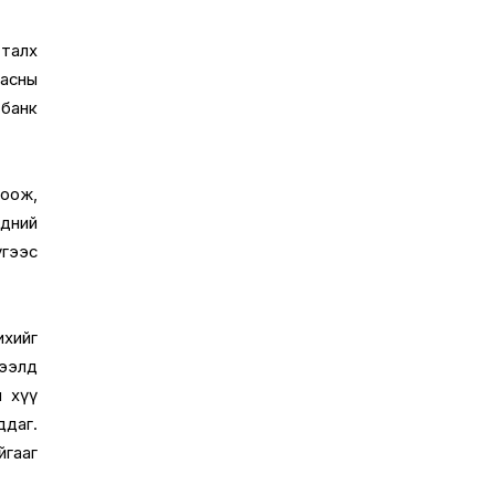
 талх
цасны
 банк
тоож,
эдний
үгээс
ихийг
зээлд
н хүү
ддаг.
йгааг