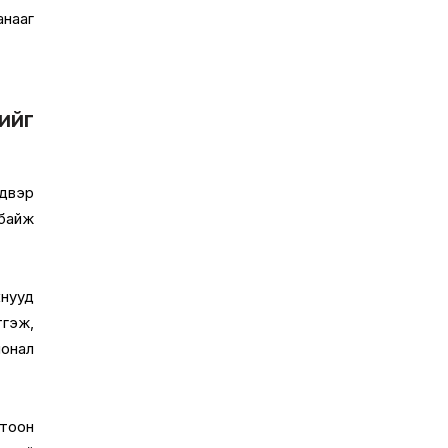
анааг
ийг
лдвэр
байж
кнууд
тгэж,
ионал
тоон