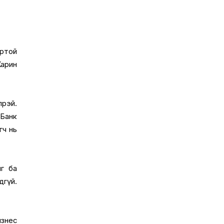
ортой
Харин
өрэй.
 Банк
гч нь
иг ба
дгүй.
изнес