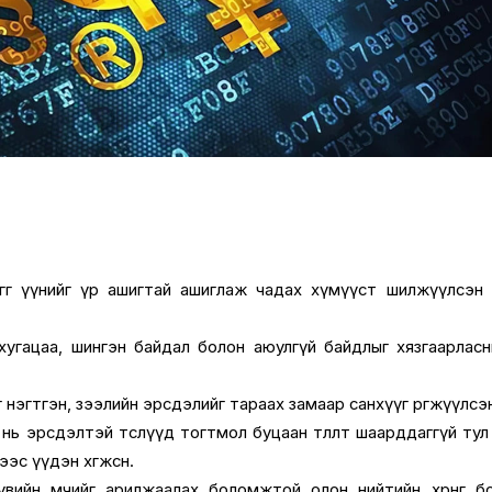
нгөг үүнийг үр ашигтай ашиглаж чадах хүмүүст шилжүүлсэн
хугацаа, шингэн байдал болон аюулгүй байдлыг хязгаарласны 
нэгтгэн, зээлийн эрсдэлийг тараах замаар санхүүг өргөжүүлсэ
ь эрсдэлтэй төслүүд тогтмол буцаан төлөлт шаарддаггүй тул хө
эс үүдэн хөгжсөн.
вийн өмчийг арилжаалах боломжтой олон нийтийн хөрөнгө б