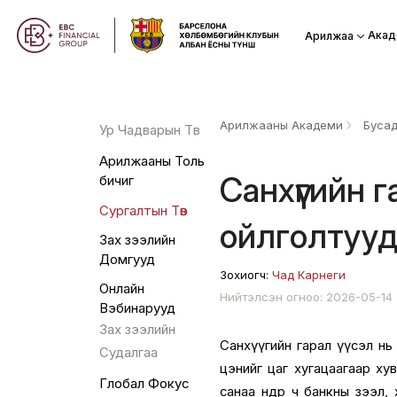
Акад
Арилжаа
Арилжааны Академи
Буса
Ур Чадварын Төв
Арилжааны Толь
Санхүүгийн га
бичиг
Сургалтын Төв
ойлголтууд
Зах зээлийн
Домгууд
Зохиогч:
Чад Карнеги
Онлайн
Нийтэлсэн огноо: 2026-05-14
Вэбинарууд
Зах зээлийн
Санхүүгийн гарал үүсэл нь нэг
Судалгаа
цэнийг цаг хугацаагаар ху
Глобал Фокус
санаа өнөөдөр ч банкны зээл