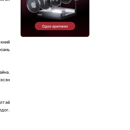
эхний
 юань
айна.
ээсэн
өлтэй
лдог.