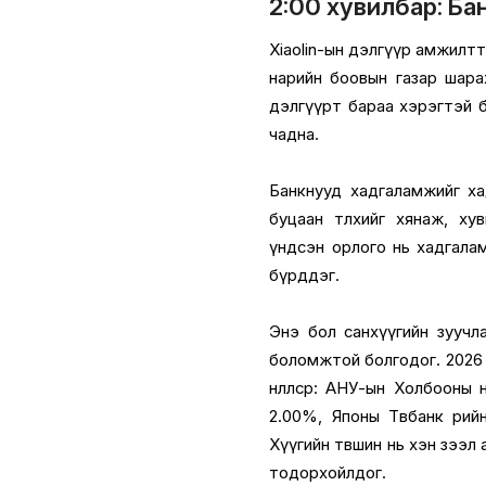
2:00 хувилбар: Ба
Xiaolin-ын дэлгүүр амжилт
нарийн боовын газар шара
дэлгүүрт бараа хэрэгтэй б
чадна.
Банкнууд хадгаламжийг ха
буцаан төлөхийг хянаж, х
үндсэн орлого нь хадгалам
бүрддэг.
Энэ бол санхүүгийн зуучл
боломжтой болгодог. 2026 о
нөлөөлсөөр: АНУ-ын Холбоон
2.00%, Японы Төвбанк өөр
Хүүгийн төвшин нь хэн зээл а
тодорхойлдог.