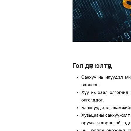
Гол дүгнэлтүүд
Санхүү нь илүүдэл мө
эхэлсэн.
Хүү нь зээл олгогчид 
олгогддог.
Банкнууд хадгаламжийг 
Хувьцааны санхүүжилт н
оруулагч хэрэгтэй гэдгэ
IPO болон биржүүд ху