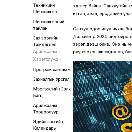
Техникийн
хөдөлгөсөөр байна. Санхүүги
Шинжилгээ
итгэл, зээл, эрсдэлийн үнэ
Шинжилгээний
тайлан
Санхүү одоо илүү чухал болс
Дэлхийн өр 2024 онд ойро
Зах зээлийн
зэрэг дээш байв. Энэ нь үн
Тэмдэглэл
Арилжааны
руу хэрхэн шилждэг вэ, ба
Хэрэгслүүд
Програм хангамж
Захиалгын Урсгал
Мэргэжлийн Зөвлөх
Багц
Арилжааны
Тооцоолуур
Эдийн засгийн
Календарь