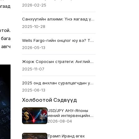
2026-02-25
агаад
Санхүүгийн алхими: Үнэ яагаад үндсийг бүрдүүлдэг вэ?
2025-10-28
отой.
 бага
Wells Fargo-гийн онцлог юу вэ? Түүх, баримт ба ойлголтууд
 авгч
2026-05-13
Жорж Соросын стратеги: Английн Төв Банкыг Эвдэлсэн Хүний Сургамж
2025-11-07
2025 онд анхлан суралцагчдын унших ёстой арилжааны шилдэг 10 ном
2025-06-13
Холбоотой Сэдвүүд
USD/JPY АНУ–Японы
иений интервенцийн
дараа сэргэжээ. Энэ
2026-08-04
нь үр дүнд хүрсэн үү?
Трамп Иранд өгөх