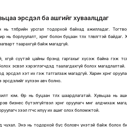
вьцаа эрсдэл ба ашгийг хуваалцдаг
 нь төлбөрийн урсгал тодорхой байхад ажилладаг. Тогтв
 нь борлуулалт, хөрөнгө болон буцаан төлөх төлөвлөгөөтэй байдаг. 
загварт таарахгүй байж магадгүй.
, өөхгүй сүүтэй цайны брэнд гаргахыг хүсэж байна гэж төсөөлө
болох эсвэл хэрэглэгчдэд таалагдахгүй болох магадлалтай.
д эрсдэл хэт их гэж татгалзаж магадгүй. Харин хөрөнгө оруула
нэ эрсдэлийг хүлээн авч болно.
илт юм. Өр нь буцаан төлөх шаардлагатай. Хувьцаа нь аш
эв бизнес бүтэлгүйтвэл хөрөнгө оруулагч мөнгөө алдчихаж мага
оруулагч зээл өгөгчөөс илүү их ашиг олох боломжтой.
д чухал. Энэ нь тодорхой бус боловч үнэтэй байж болох б