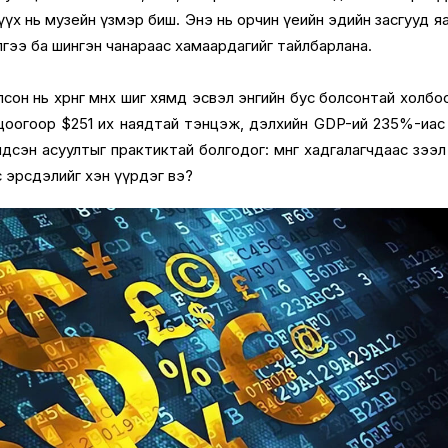
йн түүх нь музейн үзмэр биш. Энэ нь орчин үеийн эдийн засгууд я
лгээ ба шингэн чанараас хамаардагийг тайлбарлана.
он нь хөрөнгө өмнөх шиг хямд эсвэл энгийн бус болсонтай холбо
лцоогоор $251 их наядтай тэнцэж, дэлхийн GDP-ий 235%-иас
дсэн асуултыг практиктай болгодог: мөнгө хадгалагчдаас зээл
с эрсдэлийг хэн үүрдэг вэ?