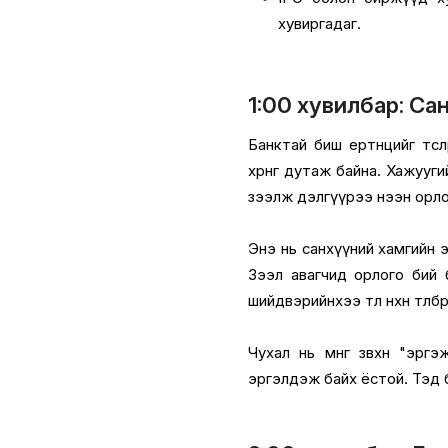
хувиргадаг.
1:00 хувилбар: Сан
Банктай биш ертөнцийг төсө
хөрөнгө дутаж байна. Хажуу
зээлж дэлгүүрээ нээн орлог
Энэ нь санхүүний хамгийн э
Зээл авагчид орлого бий 
шийдвэрийнхээ төлөө нөхөн төлбө
Чухал нь мөнгө зөвхөн "эрг
эргэлдэж байх ёстой. Тэд б