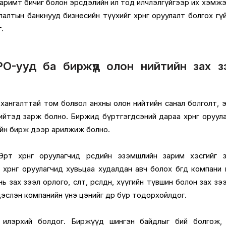
баримт бичиг болон эрсдэлийн ил тод илчлэлгүйгээр их хэмж
оруулалтын банкнууд бизнесийн түүхийг хөрөнгө оруулалт болгох гү
.
PO-ууд ба биржүүд олон нийтийн зах з
хангалттай том болвол анхны олон нийтийн санал болголт, 
ийтэд зарж болно. Биржид бүртгэгдсэний дараа хөрөнгө оруул
ийн бирж дээр арилжиж болно.
. Эрт хөрөнгө оруулагчид өөрсдийн эзэмшлийн зарим хэсгийг 
хөрөнгө оруулагчид хувьцаа худалдан авч болох бөгөөд компани
нь зах зээл орлого, өсөлт, өрсөлдөөн, хүүгийн түвшин болон зах зэ
ндэслэн компанийн үнэ цэнийг өдөр бүр тодорхойлдог.
илэрхий болдог. Биржүүд шингэн байдлыг бий болгож, хөр