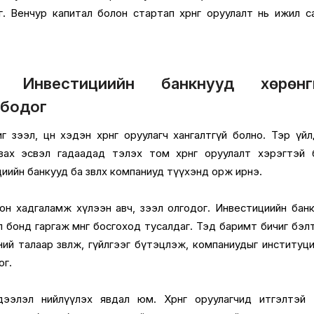
. Венчур капитал болон стартап хөрөнгө оруулалт нь ижил с
: Инвестициийн банкнууд хөрөнг
лбодог
иг зээл, цөөн хэдэн хөрөнгө оруулагч хангалтгүй болно. Тэр үй
ах эсвэл гадаадад тэлэх том хөрөнгө оруулалт хэрэгтэй 
иийн банкууд ба зөвлөх компаниуд түүхэнд орж ирнэ.
он хадгаламж хүлээн авч, зээл олгодог. Инвестициийн бан
 бонд гаргаж мөнгө босгоход тусалдаг. Тэд баримт бичиг бэл
ий талаар зөвлөж, гүйлгээг бүтэцлэж, компаниудыг институц
ог.
ээлэл нийлүүлэх явдал юм. Хөрөнгө оруулагчид итгэлтэй 