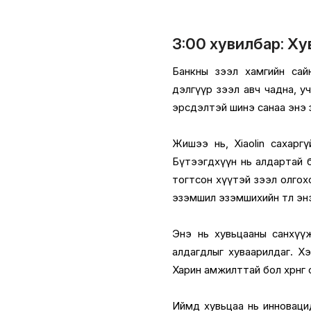
3:00 хувилбар: Ху
Банкны зээл хамгийн сайн
дэлгүүр зээл авч чадна, учир
эрсдэлтэй шинэ санаа энэ 
Жишээ нь, Xiaolin сахаргүй
Бүтээгдхүүн нь алдартай 
тогтсон хүүтэй зээл олгохо
эзэмшил эзэмшихийн төлөө э
Энэ нь хувьцааны санхүүж
алдагдлыг хуваарилдаг. Хэр
Харин амжилттай бол хөрөнгө 
Иймд хувьцаа нь инноваци