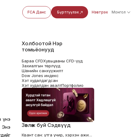
FCA Данс
Бүртгүүлэх
Нэвтрэх
Монгол
Холбоотой Нэр
томьёонууд
Бараа CFD
Хувьцааны CFD-үүд
Захиалгын төрлүүд
Шөнийн санхүүжилт
Dow Jones индекс
Хэт худалдагдсан
Хэт худалдан авалт
Портфолио
н үнэ
Зөвлөж буй Сэдвүүд
. Энэ
үдийг
Квант сан: утга учир, хэрхэн ажилладаг ба арилжаачид яагаад үүнийг ойлгох ёстой вэ