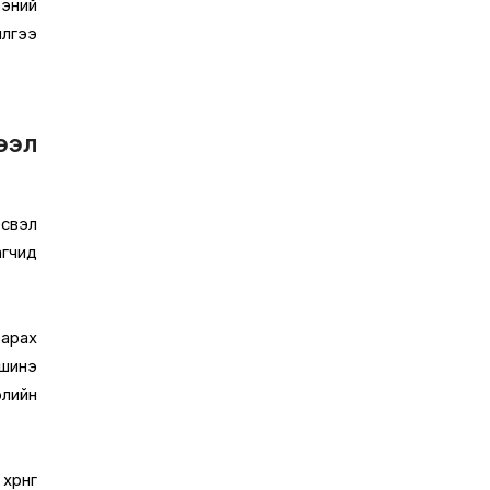
ээний
йлгээ
ээл
эсвэл
агчид
зарах
 шинэ
элийн
өнгө