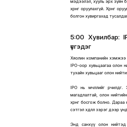
мэдээлэл, хууль эрх зүйн 
хөрөнгө оруулахгүй. Хөрөнгө 
болгон хувиргахад тусалдаг
5:00 Хувилбар: I
үүсгэдэг
Хяолин компанийн хэмжээ 
IPO-оор хувьцаагаа олон н
тухайн хувьцааг олон нийт
IPO нь өмчлөлийг өөрчилдөг
магадлалтай, олон нийтийн 
хөрөнгө босгож болно. Дараа 
сэтгэл хөдлөл зэрэг дээр ү
Энд санхүү олон нийтэд 