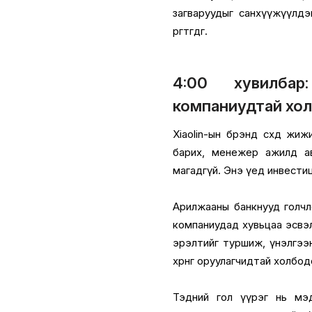
загваруудыг санхүүжүүлдэг
өргөтгөдөг.
4:00 хувилбар
компаниудтай хо
Xiaolin-ын брэнд өсөхөд жиж
барих, менежер ажилд ав
магадгүй. Энэ үед инвестиц
Арилжааны банкнууд голчл
компаниудад хувьцаа эсвэл
эрэлтийг туршиж, үнэлгээн
хөрөнгө оруулагчидтай холбод
Тэдний гол үүрэг нь мэд