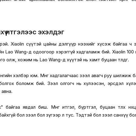
хүү итгэлээс эхэлдэг
өлөөрэй. Xiaolin сүүтэй цайны дэлгүүр нээхийг хүсэж байгаа ч 
гийн Lao Wang-д одоогоор хэрэггүй хадгаламж бий. Xiaolin 100
о олж, хожим нь Lao Wang-д хүүтэй нь хамт буцаан төлдөг.
нгийн хэлбэр юм. Мөнгө хадгалагчаас зээл авагч руу шилжиж б
болгох боломж бий. Зээл олгогч нь хүлээсэн, эрсдэл хүл
р авна.
эж" байгаа явдал биш. Мөнгө итгэл, бүртгэл, буцаан төлөх нөхц
айхгүй бол зээл бол зүгээр л тус. Тэдтэй бол зээл санхүү бо