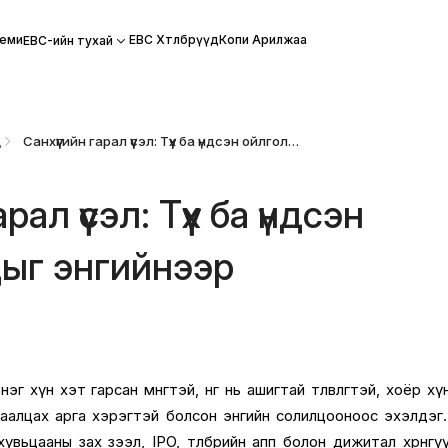
еми
EBC Хөтөлбөрүүд
Копи Арилжаа
EBC-ийн тухай
д
Санхүүгийн гарал үүсэл: Түүх ба үндсэн ойлголтуудыг энгийнээр
рал үүсэл: Түүх ба үндсэн
ыг энгийнээр
 хүн хэт гарсан мөнгөтэй, нөгөө нь ашигтай төлөвлөгөөтэй, хоёр хү
ваалцах арга хэрэгтэй болсон энгийн солилцооноос эхэлдэг
, хувьцааны зах зээл, IPO, төлбөрийн апп болон дижитал хөрөнгү