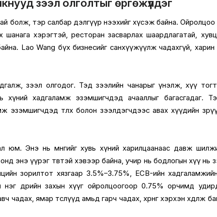
нкнууд зээл олголтыг өргөжүүлдэг
тай болж, тэр салбар дэлгүүр нээхийг хүсэж байна. Ойролцоо
х шанага хэрэгтэй, ресторан засварлах шаардлагатай, хув
айна. Lao Wang бүх бизнесийг санхүүжүүлж чадахгүй, харин
дгалж, зээл олгодог. Тэд зээлийн чанарыг үнэлж, хүү тог
увь хүний хадгаламж эзэмшигчдэд ачааллыг багасгадаг. Т
ж эзэмшигчдэд төлөх болон зээлдэгчдээс авах хүүдийн зөрү
ал юм. Энэ нь мөнгийг хувь хүний харилцаанаас давж шилж
нд энэ үүрэг төвтэй хэвээр байна, учир нь бодлогын хүү нь 
ы нөөцийн зорилтот хязгаар 3.5%–3.75%, ECB-ийн хадгаламжий
ийн нэг өдрийн захын хүүг ойролцоогоор 0.75% орчимд удир
вч чадах, ямар төслүүд амьд гарч чадах, хөрөнгө хэрхэн хөдөлж ба