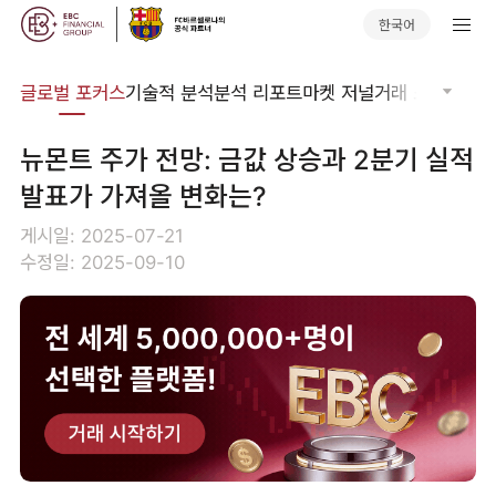
한국어
비나
글로벌 포커스
기술적 분석
분석 리포트
마켓 저널
거래 소프트웨어
뉴몬트 주가 전망: 금값 상승과 2분기 실적
발표가 가져올 변화는?
게시일: 2025-07-21
수정일: 2025-09-10