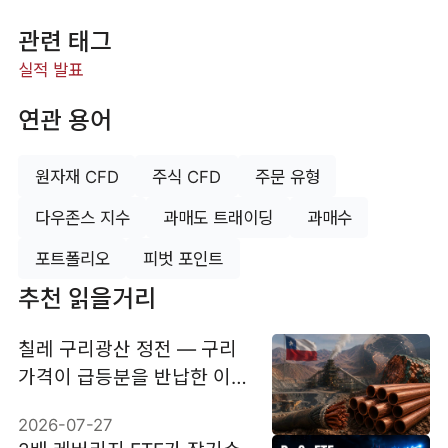
관련 태그
실적 발표
연관 용어
원자재 CFD
주식 CFD
주문 유형
다우존스 지수
과매도 트래이딩
과매수
포트폴리오
피벗 포인트
추천 읽을거리
칠레 구리광산 정전 — 구리
가격이 급등분을 반납한 이
유
2026-07-27