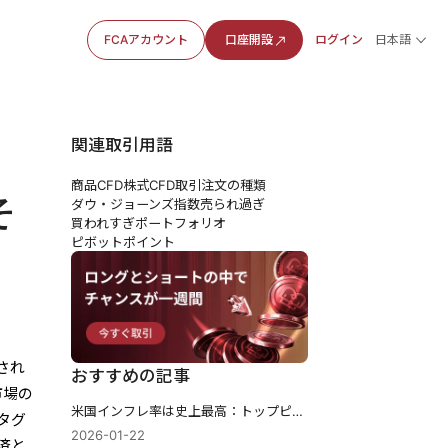
FCAアカウント
口座開設
ログイン
日本語
関連取引用語
商品CFD
株式CFD
取引注文の種類
そ
ダウ・ジョーンズ指数
売られ過ぎ
買われすぎ
ポートフォリオ
ピボットポイント
され
おすすめの記事
市場の
米国インフレ率は史上最高：トップピーク
タグ
2026-01-22
済と