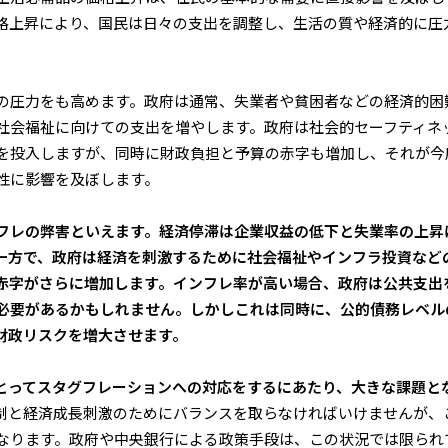
格上昇により、国民は日々の支出を調整し、生活の質や経済的に圧
の圧力をも高めます。政府は通常、失業者や貧困者などの経済的困
社会福祉に向けての支出を増やします。政府は社会的セーフティネ
を投入しますが、同時に財政負担と予算の赤字も増加し、それが今
性に影響を及ぼします。
フレの弊害といえます。経済停滞は企業収益の低下と失業率の上昇
一方で、政府は経済を刺激するために社会福祉やインフラ投資など
赤字がさらに増加します。インフレ率が高い場合、政府は公共支出
必要があるかもしれません。しかしこれは同時に、公的債務レベル
財政リスクを増大させます。
とってスタグフレーションへの対応をするにあたり、大きな課題と
制と経済成長刺激のためにバランスを取らなければいけませんが、
なります。政府や中央銀行による政策手段は、この状況では限られ