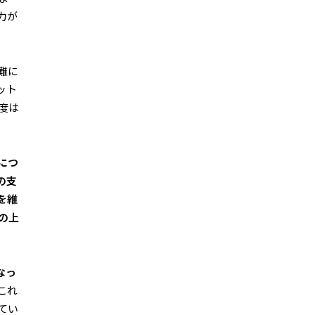
力が
難に
ット
度は
につ
の支
を維
の上
なっ
これ
てい