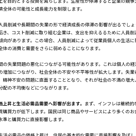
上を目的とする投資を減らします。生産性が停滞すると企業の競争
済全体の可能性と成長能力を制限します。
人員削減や長期間の失業の形で経済成長の停滞の影響が出るでしょ
招き、コスト削減に取り組む企業は、支出を抑えるるために人員削
傾向があります。この場合、人員削減によって従業員個人の生活に
全体の消費と需要をさらに弱めることになります。
間の失業問題の悪化につながる可能性があります。これは個人の経
の増加につながり、社会全体の不安や不平等性が拡大します。失業
、精神不安の問題に直面することとなり、それが社会の不満の増大
分配の不均衡などにつながります。
価上昇と生活必需品需要へ影響が出ます。
まず、インフレは継続的
質購買力が低下します。国民は同じ商品やサービスにより多くのお
水準と購買力に直接影響します。
生活必需品の価格上昇は、住民の基本的な需要に直接影響を及ぼし