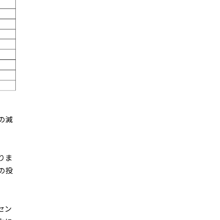
の減
りま
の投
セン