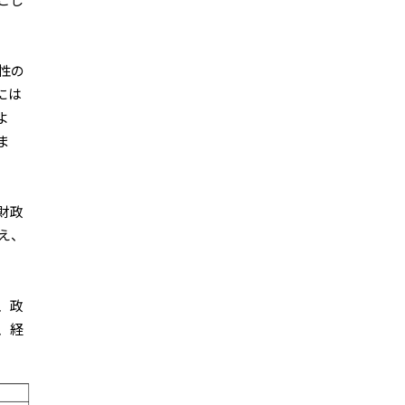
こし
性の
には
よ
ま
財政
え、
、政
、経