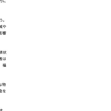
力に
う。
減や
影響
済状
者は
、福
な物
金を
ま