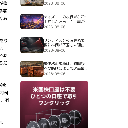
介入が試される。
2026-08-06
が停
停滞
ディズニーの株価が3.7％
くあ
上昇した理由：売上高が
予想を下回ったにもかか
2026-08-06
わらず、なぜ上昇したの
か？
サンディスクの決算発表
あり
後に株価が下落した理由
よ
は、過去最高の89億7000
2026-08-06
万ドルの売上高にもかか
経済
わらず約13％急落したこ
る影
とだ。
銅価格の高騰は、銅関税
への賭けによって過去最
高の6,703ドルまで押し上
2026-08-06
げられた。
者物
原材料
し、消
ま