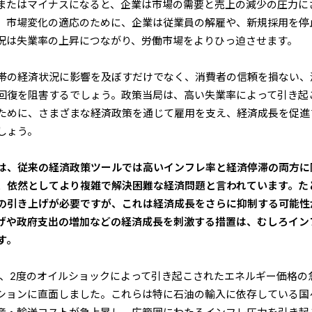
またはマイナスになると、企業は市場の需要と売上の減少の圧力に
、市場変化の適応のために、企業は従業員の解雇や、新規採用を停
況は失業率の上昇につながり、労働市場をよりひっ迫させます。
帯の経済状況に影響を及ぼすだけでなく、消費者の信頼を損ない、
回復を阻害するでしょう。政策当局は、高い失業率によって引き起
ために、さまざまな経済政策を通じて雇用を支え、経済成長を促進
しょう。
は、従来の経済政策ツールでは高いインフレ率と経済停滞の両方に
、依然としてより複雑で解決困難な経済問題と言われています。た
の引き上げが必要ですが、これは経済成長をさらに抑制する可能性
げや政府支出の増加などの経済成長を刺激する措置は、むしろイン
す。
済は、2度のオイルショックによって引き起こされたエネルギー価格の
ションに直面しました。これらは特に石油の輸入に依存している国