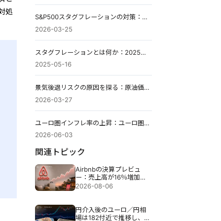
対処
S&P500スタグフレーションの対策：売り浴びせは悪化しているのか？
2026-03-25
スタグフレーションとは何か：2025年に懸念すべきか？
2025-05-16
景気後退リスクの原因を探る：原油価格高騰が招く2026年の景気後退リスク
2026-03-27
ユーロ圏インフレ率の上昇：ユーロ圏のインフレが再燃したが、EUR/USDはエネルギーショックを織り込んでいる。
2026-06-03
関連トピック
Airbnbの決算プレビュ
ー：売上高が16％増加し
ても、Airbnbの株価が下
2026-08-06
落する可能性がある理由
円介入後のユーロ／円相
場は182付近で推移し、円