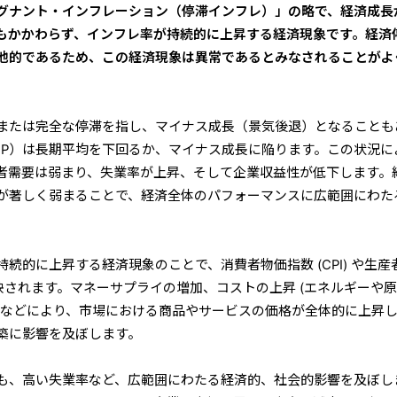
グナント・インフレーション（停滞インフレ）」の略で、経済成長
もかかわらず、インフレ率が持続的に上昇する経済現象です。経済
他的であるため、この経済現象は異常であるとみなされることがよ
または完全な停滞を指し、マイナス成長（景気後退）となることも
DP）は長期平均を下回るか、マイナス成長に陥ります。この状況に
者需要は弱まり、失業率が上昇、そして企業収益性が低下します。
が著しく弱まることで、経済全体のパフォーマンスに広範囲にわた
続的に上昇する経済現象のことで、消費者物価指数 (CPI) や生産
に反映されます。マネーサプライの増加、コストの上昇 (エネルギーや
過などにより、市場における商品やサービスの価格が全体的に上昇
築に影響を及ぼします。
も、高い失業率など、広範囲にわたる経済的、社会的影響を及ぼし