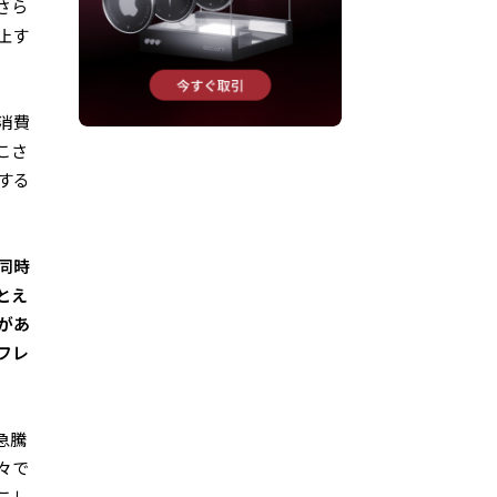
さら
止す
消費
こさ
する
同時
とえ
があ
フレ
急騰
々で