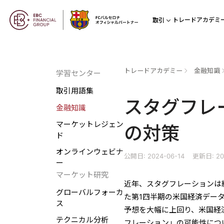
トレードアカデミ
取引
トレードアカデミー
金融知識
学習センター
取引用語集
スタグフレ
金融知識
マーケットレジェン
の対策
ド
オンラインウェビナ
公開日: 2024-06-14
更新日: 202
ー
マーケット研究
近年、スタグフレーションは
グローバルフォーカ
た第1四半期の米国経済デー
ス
予想を大幅に上回り、米国経
テクニカル分析
フレーション」の可能性につ