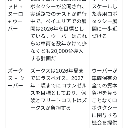
ッド +
ボタクシーが公開され、
スケールし
ヌーロ
実道路でのテストが進行
た専用ロボ
+ ウー
中で、ベイエリアでの展
タクシー展
バー
開は2026年を目標とし
開に一歩近
ている。ウーバーはこれ
づける
らの車両を数年かけて少
なくとも20,000台導入
する計画だ
ズーク
ズークスは2026年夏ま
ウーバーが
ス + ウ
でにラスベガス、2027
車両保有の
ーバー
年中頃までにロサンゼル
全ての資本
スを目標としており、保
負担を負う
険とフリートコストはズ
ことなくロ
ークスが負担する
ボタクシー
に関与する
機会を提供