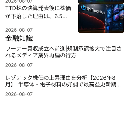
2026-08-07
TTD株の決算発表後に株価
が下落した理由は、6.5億
ドル売上見通しで30％近
2026-08-07
く暴落したため。
金融知識
ワーナー買収成立へ前進|規制承認拡大で注目さ
れるメディア業界再編の行方
2026-08-07
レゾナック株価の上昇理由を分析【2026年8
月】|半導体・電子材料の好調で最高益更新期待
が高まる
2026-08-07