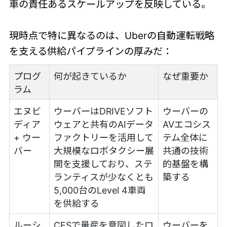
車の責任あるスケールアップを反映している。
現時点で特に異なるのは、Uberの自動運転戦略
を支える供給パイプラインの厚みだ：
プログ
何が起きているか
なぜ重要か
ラム
エヌビ
ウーバーはDRIVEソフト
ウーバーの
ディア
ウェアと共有のAIデータ
AVエコシス
+ ウー
ファクトリーを活用して
テム全体に
バー
大規模なロボタクシー展
共通の技術
開を支援しており、ステ
的基盤を構
ランティスが少なくとも
築する
5,000台のLevel 4車両
を供給する
ルーシ
CESで量産を意図したロ
ウーバーを