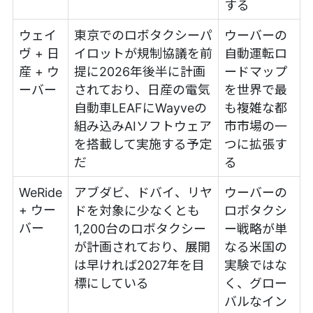
する
ウェイ
東京でのロボタクシーパ
ウーバーの
ヴ + 日
イロットが規制協議を前
自動運転ロ
産 + ウ
提に2026年後半に計画
ードマップ
ーバー
されており、日産の電気
を世界で最
自動車LEAFにWayveの
も複雑な都
組み込みAIソフトウェア
市市場の一
を搭載して実施する予定
つに拡張す
だ
る
WeRide
アブダビ、ドバイ、リヤ
ウーバーの
+ ウー
ドを対象に少なくとも
ロボタクシ
バー
1,200台のロボタクシー
ー戦略が単
が計画されており、展開
なる米国の
は早ければ2027年を目
実験ではな
標にしている
く、グロー
バルなイン