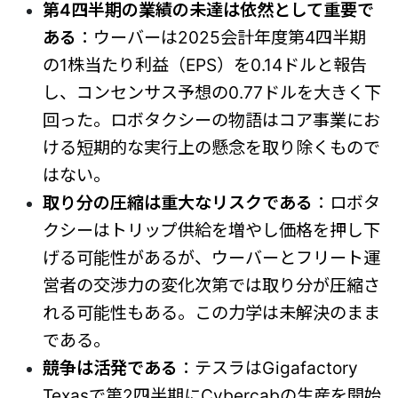
第4四半期の業績の未達は依然として重要で
ある
：ウーバーは2025会計年度第4四半期
の1株当たり利益（EPS）を0.14ドルと報告
し、コンセンサス予想の0.77ドルを大きく下
回った。ロボタクシーの物語はコア事業にお
ける短期的な実行上の懸念を取り除くもので
はない。
取り分の圧縮は重大なリスクである
：ロボタ
クシーはトリップ供給を増やし価格を押し下
げる可能性があるが、ウーバーとフリート運
営者の交渉力の変化次第では取り分が圧縮さ
れる可能性もある。この力学は未解決のまま
である。
競争は活発である
：テスラはGigafactory
Texasで第2四半期にCybercabの生産を開始