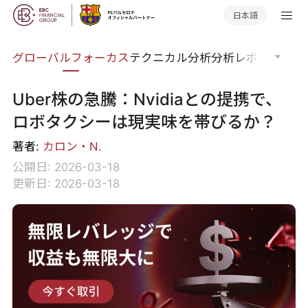
日本語
ナー
グローバルフォーカス
テクニカル分析
分析レポート
マー
Uber株の急騰：Nvidiaとの提携で、
ロボタクシーは現実味を帯びるか？
著者:
カロン・N.
公開日: 2026-03-18
更新日: 2026-03-18