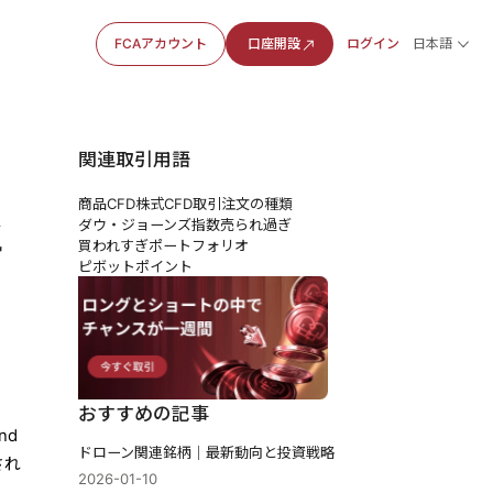
FCAアカウント
口座開設
ログイン
日本語
関連取引用語
商品CFD
株式CFD
取引注文の種類
と
ダウ・ジョーンズ指数
売られ過ぎ
買われすぎ
ポートフォリオ
ピボットポイント
おすすめの記事
nd
ドローン関連銘柄｜最新動向と投資戦略
され
2026-01-10