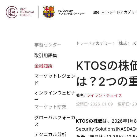
トレードアカデミ
取引
トレードアカデミー
株式
学習センター
取引用語集
KTOSの
金融知識
マーケットレジェン
は？2つの
ド
オンラインウェビナ
著者:
ライラン・チェイス
ー
公開日: 2026-01-09
更新日: 20
マーケット研究
グローバルフォーカ
KTOSの株価
は、2026年1月
ス
Security Solutions(
テクニカル分析
た後、前日比+13.78%(+12