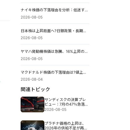
ナイキ株価の下落理由を分析：低迷する中国事業と再建計画への懸念、株価反発の条件とは
2026-08-05
日本株は上昇局面へ?日銀政策・長期金利・AI相場から見る8月相場の投資戦略
2026-08-05
ヤマハ発動機株価は急騰、16%上昇の理由とは?決算上方修正と二輪車事業の回復を分析
2026-08-05
マクドナルド株価の下落理由は?値上げ疲れと消費減速への懸念を分析
2026-08-04
関連トピック
サンディスクの決算プレ
ビュー：7月の47％急落
後、売上高4倍増は十分な
2026-08-05
のか？
プラチナ価格の上昇は、
2026年の供給不足が再び