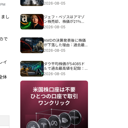
注目を集める中、8％急騰
2026-08-05
した。
りまし
ジェフ・ベゾスはアマゾ
ン株売却、株価が21％急
騰した後に最大41億ドル
2026-08-05
相当の売却申請が行われ
たが、これは警告だった
ので
のか？
AMDの決算発表後に株価
が下落した理由：過去最
高の115億ドルの売上高に
2026-08-05
もかかわらず、なぜ9％近
く下落したのか？
レイ
ダウ平均株価が54085ド
ルで過去最高値を記録：
キャタピラー株が上昇を
2026-08-05
全体
牽引、原油価格の下落が
上昇幅を拡大