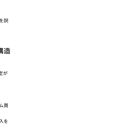
を説
構造
定が
ム買
入を