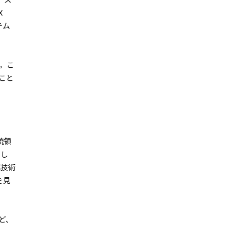
ース
X
テム
す。こ
こと
統領
まし
端技術
を見
ど、