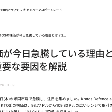
ー
キャンペーン
コピートレード
EBCについて
KTOSの株価が今日急騰している理由とは？2つの重要な要因を解説
株価が今日急騰している理由
重要な要因を解説
26-01-09
8日(木)の米国市場で急騰し、注目を集めました。Kratos Defence a
NASDAQ: KTOS)の株価は、98.77ドルから109.80ドルの広いレンジで取引
.54ドル)上昇し、104.04ドルで取引を終えました。