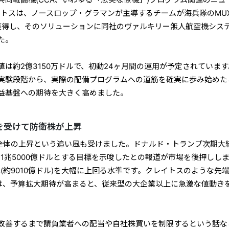
共同戦闘機(CCA、いわゆる「忠実な僚機」)プログラム関連のニュ
レイトスは、ノースロップ・グラマンが主導するチームが海兵隊のMU
を獲得し、そのソリューションに同社のヴァルキリー無人航空機シス
た。
は約2億3150万ドルで、初動24ヶ月間の運用が予定されていま
実験段階から、実際の配備プログラムへの道筋を確実に歩み始めた
益基盤への期待を大きく高めました。
スを受けて防衛株が上昇
株全体の上昇という追い風も受けました。ドナルド・トランプ次期大
を1兆5000億ドルとする目標を示唆したとの報道が市場を後押しし
算(約9010億ドル)を大幅に上回る水準です。クレイトスのような先
)は、予算拡大期待が高まると、従来型の大企業以上に急激な値動き
改善するまで請負業者への配当や自社株買いを制限するという話な